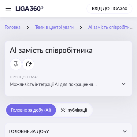
ВХІД ДО LIGA360
Головна
Теми в центрі уваги
АІ замість співробітника
АІ замість співробітника
ПРО ЩО ТЕМА:
Можливість інтеграції АІ для покращення
обслуговування клієнтів, оптимізації робочих процесів
і підвищення конкурентоспроможності на ринку
Головне за добу (AI)
Усі публікації
ГОЛОВНЕ ЗА ДОБУ