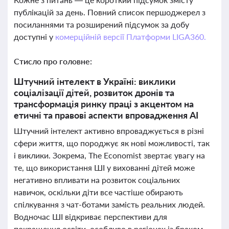
публікацій за день. Повний список першоджерел з
посиланнями та розширений підсумок за добу
доступні у
комерційній версії Платформи LIGA360.
Стисло про головне:
Штучний інтелект в Україні: виклики
соціалізації дітей, розвиток дронів та
трансформація ринку праці з акцентом на
етичні та правові аспекти впровадження АІ
Штучний інтелект активно впроваджується в різні
сфери життя, що породжує як нові можливості, так
і виклики. Зокрема, The Economist звертає увагу на
те, що використання ШІ у вихованні дітей може
негативно впливати на розвиток соціальних
навичок, оскільки діти все частіше обирають
спілкування з чат-ботами замість реальних людей.
Водночас ШІ відкриває перспективи для
покращення освіти, особливо в регіонах із браком