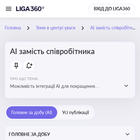
ВХІД ДО LIGA360
Головна
Теми в центрі уваги
АІ замість співробітника
АІ замість співробітника
ПРО ЩО ТЕМА:
Можливість інтеграції АІ для покращення
обслуговування клієнтів, оптимізації робочих процесів
і підвищення конкурентоспроможності на ринку
Головне за добу (AI)
Усі публікації
ГОЛОВНЕ ЗА ДОБУ