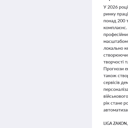
У 2026 році
ринку праці
понад 200 т
комплаєнс.
професійних
масштабом 
локально к
створюючи н
творчості 
Прогнози ек
також ство
сервісів де
персоналіз
військового
рік стане р
автоматиза
LIGA ZAKON