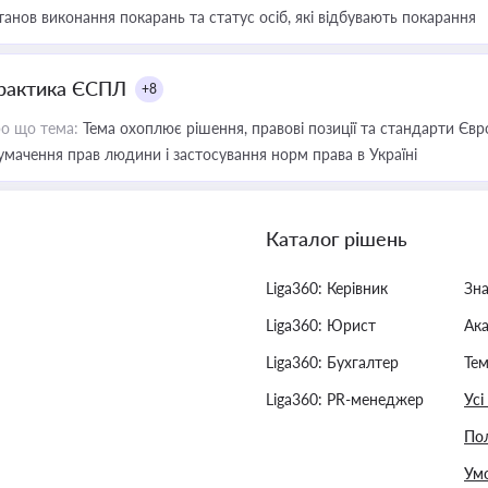
танов виконання покарань та статус осіб, які відбувають покарання
рактика ЄСПЛ
+8
о що тема:
Тема охоплює рішення, правові позиції та стандарти Євр
умачення прав людини і застосування норм права в Україні
Каталог рішень
Liga360: Керівник
Зн
Liga360: Юрист
Ак
Liga360: Бухгалтер
Тем
Liga360: PR-менеджер
Усі
Пол
Умо