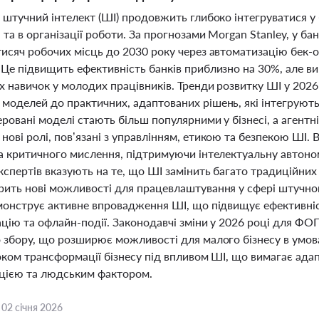
 штучний інтелект (ШІ) продовжить глибоко інтегруватися у 
 та в організації роботи. За прогнозами Morgan Stanley, у б
исяч робочих місць до 2030 року через автоматизацію бек-о
 Це підвищить ефективність банків приблизно на 30%, але в
 навичок у молодих працівників. Тренди розвитку ШІ у 2026 
моделей до практичних, адаптованих рішень, які інтегрують
еровані моделі стають більш популярними у бізнесі, а агент
ові ролі, пов’язані з управлінням, етикою та безпекою ШІ.
та критичного мислення, підтримуючи інтелектуальну автон
спертів вказують на те, що ШІ замінить багато традиційних 
рить нові можливості для працевлаштування у сфері штучног
монструє активне впровадження ШІ, що підвищує ефективніст
ацію та офлайн-події. Законодавчі зміни у 2026 році для ФО
 збору, що розширює можливості для малого бізнесу в умова
оком трансформації бізнесу під впливом ШІ, що вимагає адап
цією та людським фактором.
,
02 січня 2026