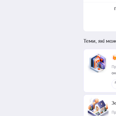
Теми, які мож
Пр
он
З
Пр