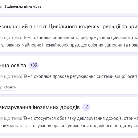
Будівельна діяльність
езонансний проєкт Цивільного кодексу: реакції та кр
о що тема:
Тема охоплює оновлення та реформування цивільного за
гулювання майнових і немайнових прав, договірних відносин та прав
ища освіта
+35
о що тема:
Тема охоплює правове регулювання системи вищої освіти, о
Освіта
екларування іноземних доходів
+6
о що тема:
Тема стосується обов’язку декларування доходів, отрим
бов’язань та застосування правил уникнення подвійного оподаткува