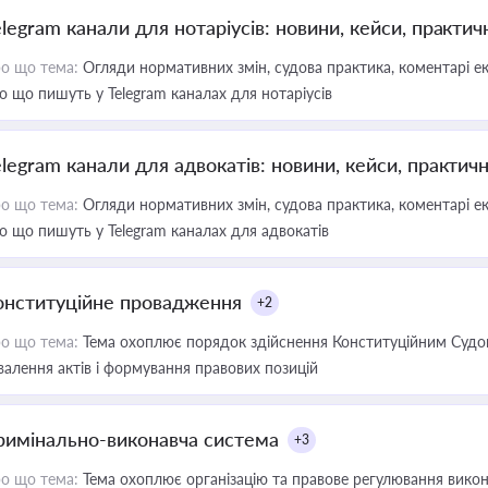
elegram канали для нотаріусів: новини, кейси, практич
о що тема:
Огляди нормативних змін, судова практика, коментарі екс
о що пишуть у Telegram каналах для нотаріусів
elegram канали для адвокатів: новини, кейси, практич
о що тема:
Огляди нормативних змін, судова практика, коментарі екс
о що пишуть у Telegram каналах для адвокатів
онституційне провадження
+2
о що тема:
Тема охоплює порядок здійснення Конституційним Судом
валення актів і формування правових позицій
римінально-виконавча система
+3
о що тема:
Тема охоплює організацію та правове регулювання викона