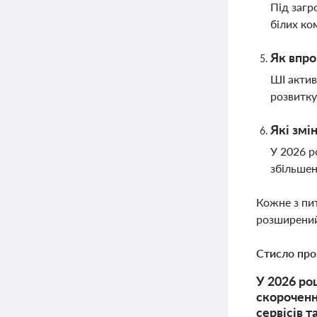
Під загр
білих ко
Як впро
ШІ актив
розвитку
Які змі
У 2026 р
збільшен
Кожне з пи
розширений
Стисло про
У 2026 ро
скороченн
сервісів 