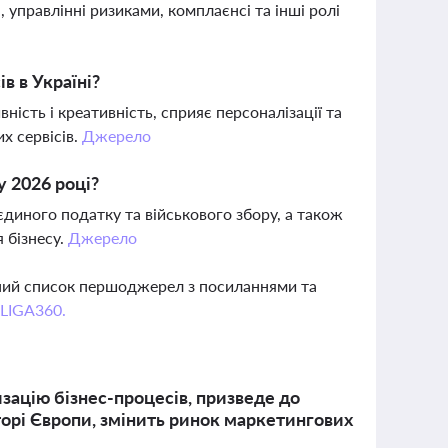
 управлінні ризиками, комплаєнсі та інші ролі
о
в в Україні?
ість і креативність, сприяє персоналізації та
х сервісів.
Джерело
у 2026 році?
єдиного податку та військового збору, а також
 бізнесу.
Джерело
вний список першоджерел з посиланнями та
 LIGA360.
зацію бізнес-процесів, призведе до
торі Європи, змінить ринок маркетингових