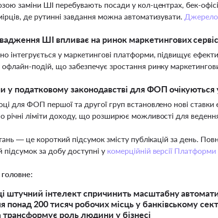
озою заміни ШІ перебувають посади у кол-центрах, бек-офісі,
мірців, де рутинні завдання можна автоматизувати.
Джерел
вадження ШІ впливає на ринок маркетингових сервісі
но інтегрується у маркетингові платформи, підвищує ефективн
 офлайн-подій, що забезпечує зростання ринку маркетингови
ни у податковому законодавстві для ФОП очікуються 
оці для ФОП першої та другої груп встановлено нові ставки 
о річні ліміти доходу, що розширює можливості для ведення
тань — це короткий підсумок змісту публікацій за день. По
 підсумок за добу доступні у
комерційній версії Платформи
 головне:
ці штучний інтелект спричинить масштабну автомати
я понад 200 тисяч робочих місць у банківському сек
та трансформує роль людини у бізнесі