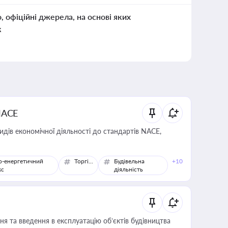
о, офіційні джерела, на основі яких
к
NACE
идів економічної діяльності до стандартів NACE,
о-енергетичний
Торгівля
Будівельна
+10
кс
діяльність
я та введення в експлуатацію об’єктів будівництва