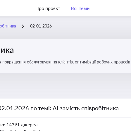
Про проєкт
Всі Теми
робітника
02-01-2026
ника
ля покращення обслуговування клієнтів, оптимізації робочих процес
02.01.2026 по темі: АІ замість співробітника
но:
14391 джерел