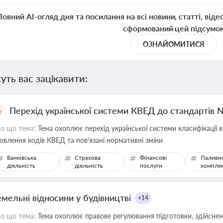
Повний AI-огляд дня та посилання на всі новини, статті, віде
сформований цей підсумо
ОЗНАЙОМИТИСЯ
уть вас зацікавити:
Перехід української системи КВЕД до стандартів 
о що тема:
Тема охоплює перехід української системи класифікації в
овлення кодів КВЕД та пов'язані нормативні зміни
Банківська
Страхова
Фінансові
Паливн
діяльність
діяльність
послуги
компле
емельні відносини у будівництві
+14
о що тема:
Тема охоплює правове регулювання підготовки, здійсненн