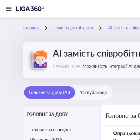
Головна
Теми в центрі уваги
АІ замість спів
АІ замість співробіт
Можливість інтеграції АІ д
ПРО ЩО ТЕМА:
ринку
Головне за добу (AI)
Усі публікації
ГОЛОВНЕ ЗА ДОБУ
Головне за 
Головне за сьогодні
Опрацьова
05 серпня 2026