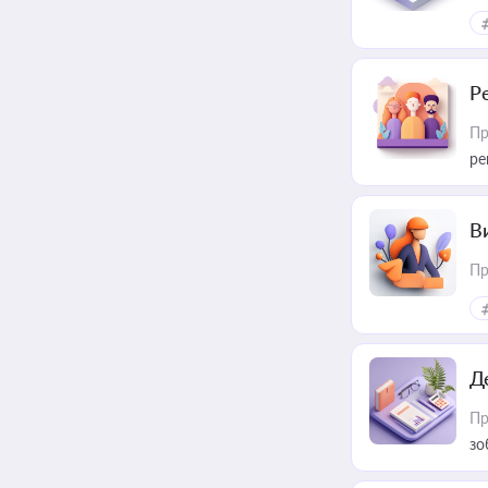
Р
Пр
ре
В
Пр
Д
Пр
зо