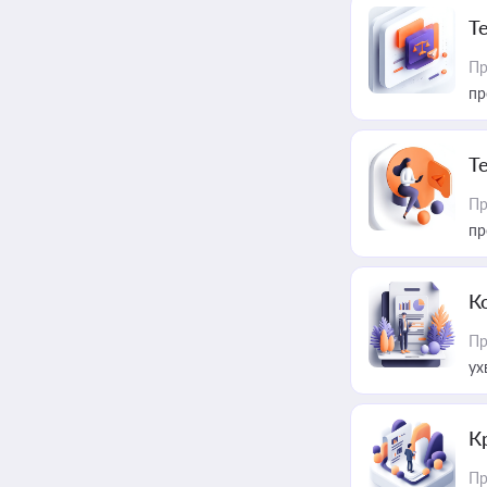
T
Пр
пр
T
Пр
пр
К
Пр
ух
К
Пр