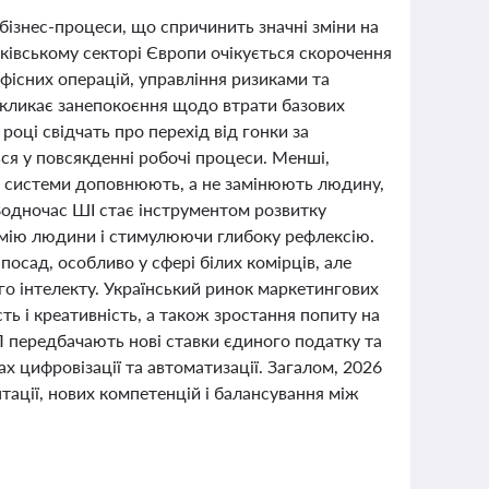
бізнес-процеси, що спричинить значні зміни на
анківському секторі Європи очікується скорочення
фісних операцій, управління ризиками та
икликає занепокоєння щодо втрати базових
році свідчать про перехід від гонки за
ся у повсякденні робочі процеси. Менші,
ні системи доповнюють, а не замінюють людину,
 Водночас ШІ стає інструментом розвитку
омію людини і стимулюючи глибоку рефлексію.
посад, особливо у сфері білих комірців, але
о інтелекту. Український ринок маркетингових
ь і креативність, а також зростання попиту на
П передбачають нові ставки єдиного податку та
х цифровізації та автоматизації. Загалом, 2026
тації, нових компетенцій і балансування між