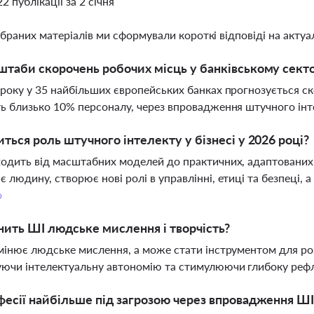
22 публікації за 2 січня
ібраних матеріалів ми сформували короткі відповіді на актуал
штаби скорочень робочих місць у банківському сект
року у 35 найбільших європейських банках прогнозується с
ь близько 10% персоналу, через впровадження штучного інте
иться роль штучного інтелекту у бізнесі у 2026 році?
одить від масштабних моделей до практичних, адаптованих р
 людину, створює нові ролі в управлінні, етиці та безпеці, 
о
нить ШІ людське мислення і творчість?
мінює людське мислення, а може стати інструментом для роз
ючи інтелектуальну автономію та стимулюючи глибоку реф
фесії найбільше під загрозою через впровадження ШІ