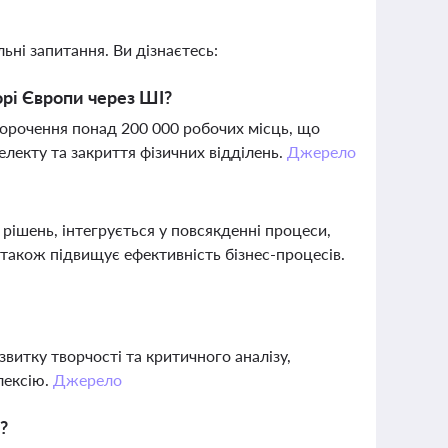
ьні запитання. Ви дізнаєтесь:
орі Європи через ШІ?
корочення понад 200 000 робочих місць, що
лекту та закриття фізичних відділень.
Джерело
ішень, інтегрується у повсякденні процеси,
а також підвищує ефективність бізнес-процесів.
витку творчості та критичного аналізу,
лексію.
Джерело
?