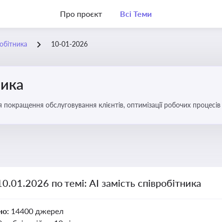
Про проєкт
Всі Теми
робітника
10-01-2026
ника
ля покращення обслуговування клієнтів, оптимізації робочих процес
10.01.2026 по темі: АІ замість співробітника
но:
14400 джерел