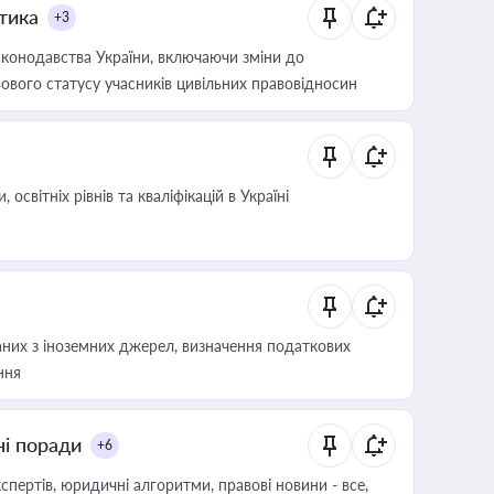
итика
+3
конодавства України, включаючи зміни до
ового статусу учасників цивільних правовідносин
світніх рівнів та кваліфікацій в Україні
аних з іноземних джерел, визначення податкових
ння
ні поради
+6
пертів, юридичні алгоритми, правові новини - все,