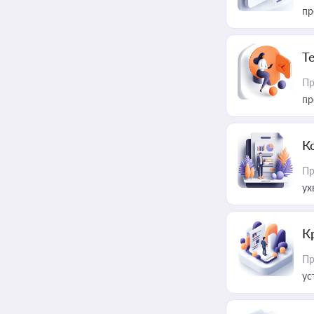
пр
T
Пр
пр
К
Пр
ух
К
Пр
ус