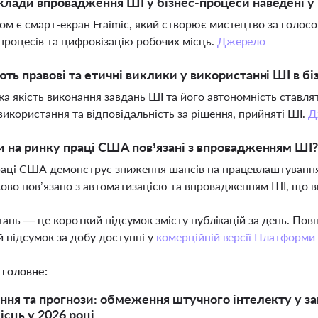
клади впровадження ШІ у бізнес-процеси наведені у
м є смарт-екран Fraimic, який створює мистецтво за голо
процесів та цифровізацію робочих місць.
Джерело
ють правові та етичні виклики у використанні ШІ в бі
ька якість виконання завдань ШІ та його автономність ставля
використання та відповідальність за рішення, прийняті ШІ.
Д
и на ринку праці США пов’язані з впровадженням ШІ
аці США демонструє зниження шансів на працевлаштування 
ово пов’язано з автоматизацією та впровадженням ШІ, що ви
тань — це короткий підсумок змісту публікацій за день. По
 підсумок за добу доступні у
комерційній версії Платформи
 головне:
ня та прогнози: обмеження штучного інтелекту у зам
ісць у 2026 році