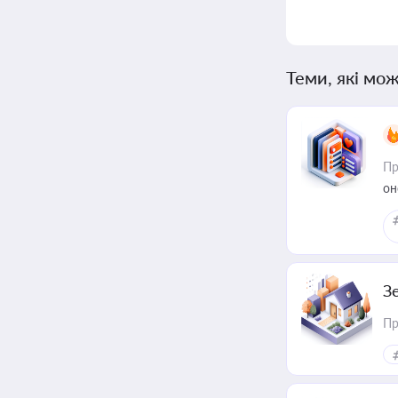
Теми, які мож
Пр
он
З
Пр