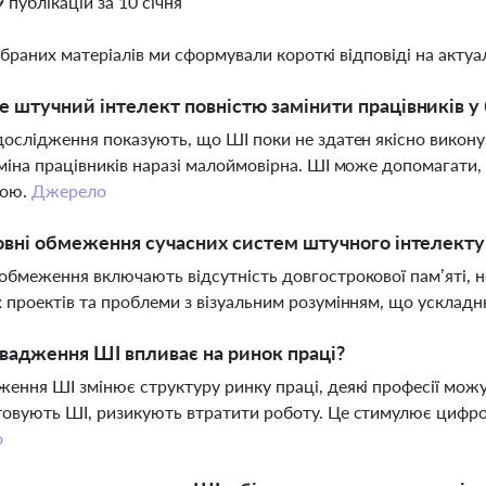
9 публікацій за 10 січня
ібраних матеріалів ми сформували короткі відповіді на актуал
 штучний інтелект повністю замінити працівників у 
дослідження показують, що ШІ поки не здатен якісно викону
міна працівників наразі малоймовірна. ШІ може допомагати
ною.
Джерело
овні обмеження сучасних систем штучного інтелекту
обмеження включають відсутність довгострокової пам’яті, н
 проектів та проблеми з візуальним розумінням, що усклад
вадження ШІ впливає на ринок праці?
ення ШІ змінює структуру ринку праці, деякі професії можут
овують ШІ, ризикують втратити роботу. Це стимулює цифров
о