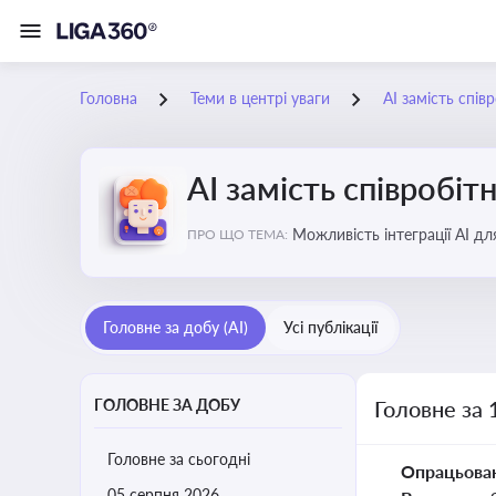
Головна
Теми в центрі уваги
АІ замість спів
АІ замість співробіт
Можливість інтеграції АІ д
ПРО ЩО ТЕМА:
ринку
Головне за добу (AI)
Усі публікації
ГОЛОВНЕ ЗА ДОБУ
Головне за 
Головне за сьогодні
Опрацьова
05 серпня 2026