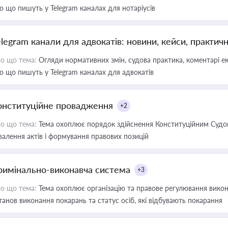
о що пишуть у Telegram каналах для нотаріусів
elegram канали для адвокатів: новини, кейси, практич
о що тема:
Огляди нормативних змін, судова практика, коментарі екс
о що пишуть у Telegram каналах для адвокатів
онституційне провадження
+2
о що тема:
Тема охоплює порядок здійснення Конституційним Судом
валення актів і формування правових позицій
римінально-виконавча система
+3
о що тема:
Тема охоплює організацію та правове регулювання викона
танов виконання покарань та статус осіб, які відбувають покарання