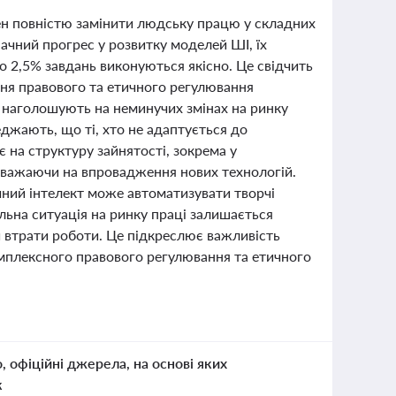
ен повністю замінити людську працю у складних
начний прогрес у розвитку моделей ШІ, їх
 2,5% завдань виконуються якісно. Це свідчить
ння правового та етичного регулювання
a, наголошують на неминучих змінах на ринку
джають, що ті, хто не адаптується до
 на структуру зайнятості, зокрема у
езважаючи на впровадження нових технологій.
учний інтелект може автоматизувати творчі
альна ситуація на ринку праці залишається
 втрати роботи. Це підкреслює важливість
 комплексного правового регулювання та етичного
о, офіційні джерела, на основі яких
к