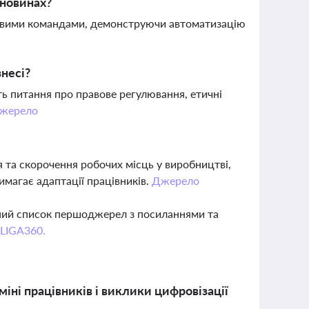
 новинах?
совими командами, демонструючи автоматизацію
знесі?
ть питання про правове регулювання, етичні
жерело
?
та скорочення робочих місць у виробництві,
магає адаптації працівників.
Джерело
вний список першоджерел з посиланнями та
 LIGA360.
іні працівників і виклики цифровізації