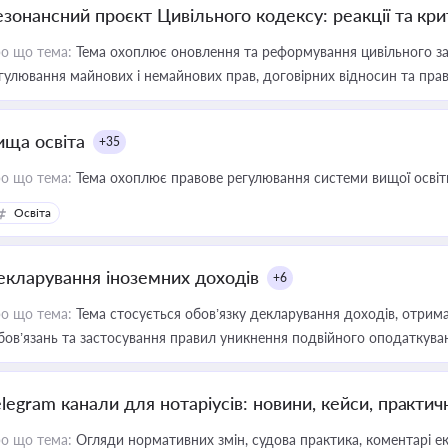
езонансний проєкт Цивільного кодексу: реакції та кр
о що тема:
Тема охоплює оновлення та реформування цивільного за
гулювання майнових і немайнових прав, договірних відносин та прав
ища освіта
+35
о що тема:
Тема охоплює правове регулювання системи вищої освіти, о
Освіта
екларування іноземних доходів
+6
о що тема:
Тема стосується обов’язку декларування доходів, отрим
бов’язань та застосування правил уникнення подвійного оподаткува
elegram канали для нотаріусів: новини, кейси, практич
о що тема:
Огляди нормативних змін, судова практика, коментарі екс