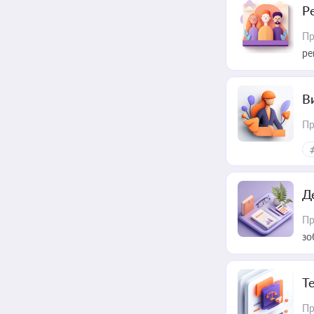
Р
Пр
ре
В
Пр
Д
Пр
зо
T
Пр