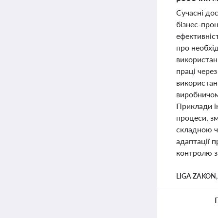
Сучасні до
бізнес-проц
ефективніс
про необхі
використанн
праці чере
використанн
виробничом
Приклади ін
процеси, зм
складною ч
адаптації п
контролю з
LIGA ZAKON