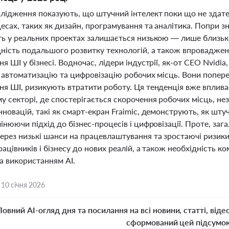
слідження показують, що штучний інтелект поки що не здат
есах, таких як дизайн, програмування та аналітика. Попри з
ть у реальних проектах залишається низькою — лише близько
дність подальшого розвитку технологій, а також впровадже
я ШІ у бізнесі. Водночас, лідери індустрії, як-от CEO Nvidi
з автоматизацію та цифровізацію робочих місць. Вони попере
я ШІ, ризикують втратити роботу. Ця тенденція вже впливає
у секторі, де спостерігається скорочення робочих місць, н
новацій, такі як смарт-екран Fraimic, демонструють, як шт
інюючи підхід до бізнес-процесів і цифровізації. Проте, заг
ерез низькі шанси на працевлаштування та зростаючі ризики
рацівників і бізнесу до нових реалій, а також необхідність
а використанням АІ.
,
10 січня 2026
Повний AI-огляд дня та посилання на всі новини, статті, віде
сформований цей підсумо