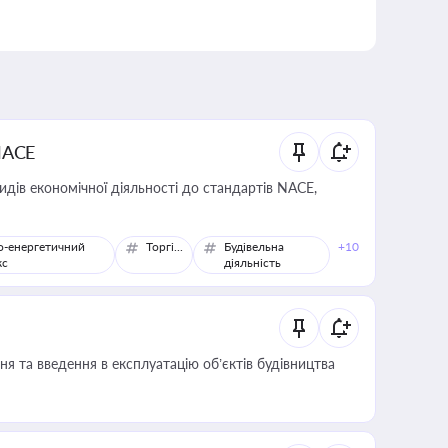
NACE
идів економічної діяльності до стандартів NACE,
о-енергетичний
Торгівля
Будівельна
+10
кс
діяльність
я та введення в експлуатацію об’єктів будівництва