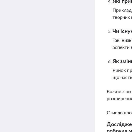
Які при
Прикладо
творчих 
Чи існу
Так, низ
аспекти 
Як змін
Ринок пр
що частк
Кожне з пи
розширений
Стисло про
Досліджен
робочих м