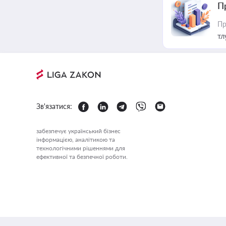
П
Пр
тл
Зв'язатися:
забезпечує український бізнес
інформацією, аналітикою та
технологічними рішеннями для
ефективної та безпечної роботи.