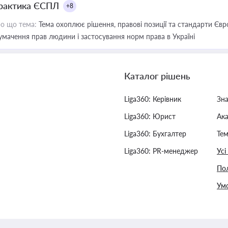
рактика ЄСПЛ
+8
о що тема:
Тема охоплює рішення, правові позиції та стандарти Євр
умачення прав людини і застосування норм права в Україні
Каталог рішень
Liga360: Керівник
Зн
Liga360: Юрист
Ак
Liga360: Бухгалтер
Тем
Liga360: PR-менеджер
Усі
Пол
Умо