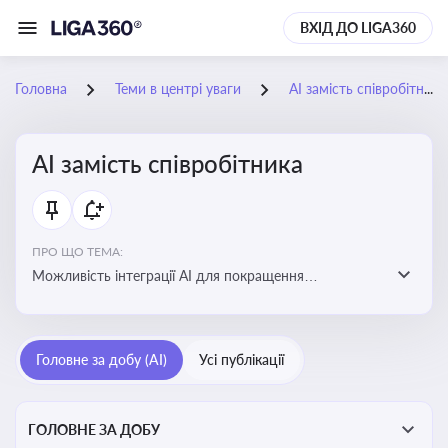
ВХІД ДО LIGA360
Головна
Теми в центрі уваги
АІ замість співробітника
АІ замість співробітника
ПРО ЩО ТЕМА:
Можливість інтеграції АІ для покращення
обслуговування клієнтів, оптимізації робочих процесів
і підвищення конкурентоспроможності на ринку
Головне за добу (AI)
Усі публікації
ГОЛОВНЕ ЗА ДОБУ