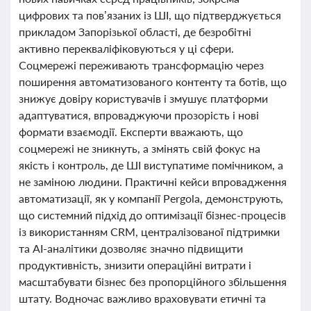
цифрових та пов’язаних із ШІ, що підтверджується
прикладом Запорізької області, де безробітні
активно перекваліфіковуються у ці сфери.
Соцмережі переживають трансформацію через
поширення автоматизованого контенту та ботів, що
знижує довіру користувачів і змушує платформи
адаптуватися, впроваджуючи прозорість і нові
формати взаємодії. Експерти вважають, що
соцмережі не зникнуть, а змінять свій фокус на
якість і контроль, де ШІ виступатиме помічником, а
не заміною людини. Практичні кейси впровадження
автоматизації, як у компанії Pergola, демонструють,
що системний підхід до оптимізації бізнес-процесів
із використанням CRM, централізованої підтримки
та AI-аналітики дозволяє значно підвищити
продуктивність, знизити операційні витрати і
масштабувати бізнес без пропорційного збільшення
штату. Водночас важливо враховувати етичні та