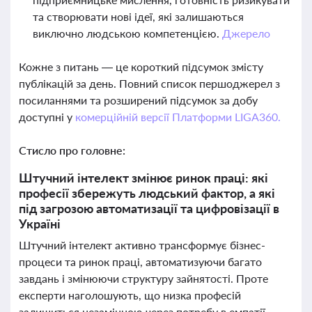
та створювати нові ідеї, які залишаються
виключно людською компетенцією.
Джерело
Кожне з питань — це короткий підсумок змісту
публікацій за день. Повний список першоджерел з
посиланнями та розширений підсумок за добу
доступні у
комерційній версії Платформи LIGA360.
Стисло про головне:
Штучний інтелект змінює ринок праці: які
професії збережуть людський фактор, а які
під загрозою автоматизації та цифровізації в
Україні
Штучний інтелект активно трансформує бізнес-
процеси та ринок праці, автоматизуючи багато
завдань і змінюючи структуру зайнятості. Проте
експерти наголошують, що низка професій
залишиться незамінною через потребу в емпатії,