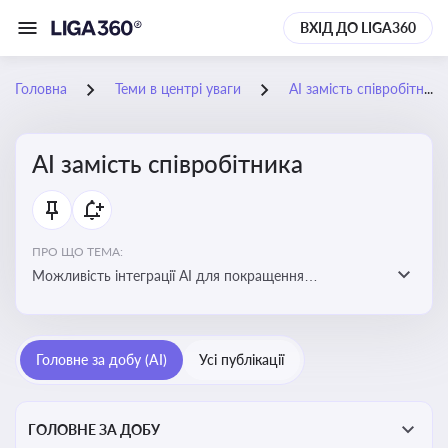
ВХІД ДО LIGA360
Головна
Теми в центрі уваги
АІ замість співробітника
АІ замість співробітника
ПРО ЩО ТЕМА:
Можливість інтеграції АІ для покращення
обслуговування клієнтів, оптимізації робочих процесів
і підвищення конкурентоспроможності на ринку
Головне за добу (AI)
Усі публікації
ГОЛОВНЕ ЗА ДОБУ