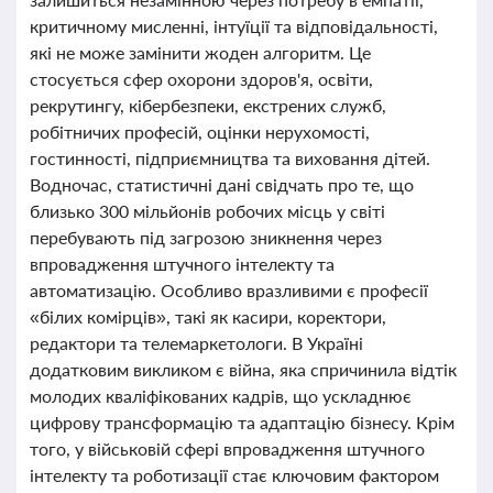
критичному мисленні, інтуїції та відповідальності,
які не може замінити жоден алгоритм. Це
стосується сфер охорони здоров'я, освіти,
рекрутингу, кібербезпеки, екстрених служб,
робітничих професій, оцінки нерухомості,
гостинності, підприємництва та виховання дітей.
Водночас, статистичні дані свідчать про те, що
близько 300 мільйонів робочих місць у світі
перебувають під загрозою зникнення через
впровадження штучного інтелекту та
автоматизацію. Особливо вразливими є професії
«білих комірців», такі як касири, коректори,
редактори та телемаркетологи. В Україні
додатковим викликом є війна, яка спричинила відтік
молодих кваліфікованих кадрів, що ускладнює
цифрову трансформацію та адаптацію бізнесу. Крім
того, у військовій сфері впровадження штучного
інтелекту та роботизації стає ключовим фактором