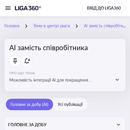
ВХІД ДО LIGA360
Головна
Теми в центрі уваги
АІ замість співробітника
АІ замість співробітника
ПРО ЩО ТЕМА:
Можливість інтеграції АІ для покращення
обслуговування клієнтів, оптимізації робочих процесів
і підвищення конкурентоспроможності на ринку
Головне за добу (AI)
Усі публікації
ГОЛОВНЕ ЗА ДОБУ