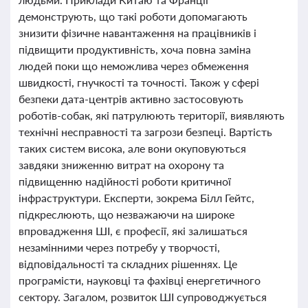
демонструють, що такі роботи допомагають
знизити фізичне навантаження на працівників і
підвищити продуктивність, хоча повна заміна
людей поки що неможлива через обмеження
швидкості, гнучкості та точності. Також у сфері
безпеки дата-центрів активно застосовують
роботів-собак, які патрулюють території, виявляють
технічні несправності та загрози безпеці. Вартість
таких систем висока, але вони окуповуються
завдяки зниженню витрат на охорону та
підвищенню надійності роботи критичної
інфраструктури. Експерти, зокрема Білл Гейтс,
підкреслюють, що незважаючи на широке
впровадження ШІ, є професії, які залишаться
незамінними через потребу у творчості,
відповідальності та складних рішеннях. Це
програмісти, науковці та фахівці енергетичного
сектору. Загалом, розвиток ШІ супроводжується