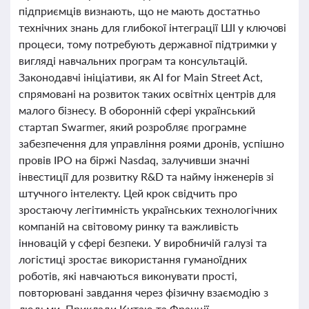
підприємців визнають, що не мають достатньо
технічних знань для глибокої інтеграції ШІ у ключові
процеси, тому потребують державної підтримки у
вигляді навчальних програм та консультацій.
Законодавчі ініціативи, як AI for Main Street Act,
спрямовані на розвиток таких освітніх центрів для
малого бізнесу. В оборонній сфері український
стартап Swarmer, який розробляє програмне
забезпечення для управління роями дронів, успішно
провів IPO на біржі Nasdaq, залучивши значні
інвестиції для розвитку R&D та найму інженерів зі
штучного інтелекту. Цей крок свідчить про
зростаючу легітимність українських технологічних
компаній на світовому ринку та важливість
інновацій у сфері безпеки. У виробничій галузі та
логістиці зростає використання гуманоїдних
роботів, які навчаються виконувати прості,
повторювані завдання через фізичну взаємодію з
людьми. Приклади Китаю та Франції