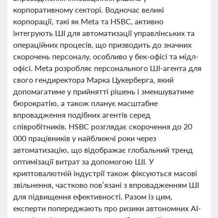
корпоративному секторі. Водночас великі
корпорації, такі як Meta та HSBC, активно
інтегрують ШІ для автоматизації управлінських та
операційних процесів, що призводить до значних
скорочень персоналу, особливо у бек-офісі та мідл-
офісі. Meta розробляє персонального ШІ-агента для
свого гендиректора Марка Цукерберга, який
допомагатиме у прийнятті рішень і зменшуватиме
бюрократію, а також планує масштабне
впровадження подібних агентів серед
співробітників. HSBC розглядає скорочення до 20
000 працівників у найближчі роки через
автоматизацію, що відображає глобальний тренд
оптимізації витрат за допомогою ШІ. У
криптовалютній індустрії також фіксуються масові
звільнення, частково пов’язані з впровадженням ШІ
для підвищення ефективності. Разом із цим,
експерти попереджають про ризики автономних AI-