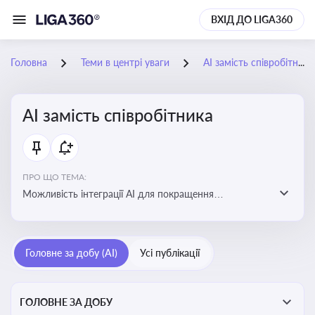
ВХІД ДО LIGA360
Головна
Теми в центрі уваги
АІ замість співробітника
АІ замість співробітника
ПРО ЩО ТЕМА:
Можливість інтеграції АІ для покращення
обслуговування клієнтів, оптимізації робочих процесів
і підвищення конкурентоспроможності на ринку
Головне за добу (AI)
Усі публікації
ГОЛОВНЕ ЗА ДОБУ