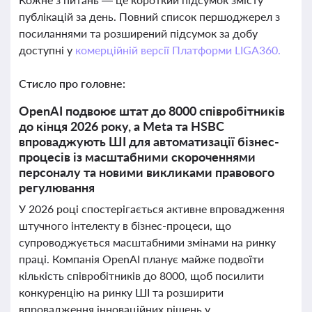
публікацій за день. Повний список першоджерел з
посиланнями та розширений підсумок за добу
доступні у
комерційній версії Платформи LIGA360.
Стисло про головне:
OpenAI подвоює штат до 8000 співробітників
до кінця 2026 року, а Meta та HSBC
впроваджують ШІ для автоматизації бізнес-
процесів із масштабними скороченнями
персоналу та новими викликами правового
регулювання
У 2026 році спостерігається активне впровадження
штучного інтелекту в бізнес-процеси, що
супроводжується масштабними змінами на ринку
праці. Компанія OpenAI планує майже подвоїти
кількість співробітників до 8000, щоб посилити
конкуренцію на ринку ШІ та розширити
впровадження інноваційних рішень у