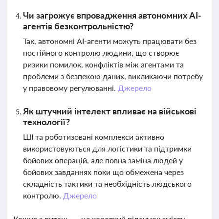
Чи загрожує впровадження автономних AI-
агентів безконтрольністю?
Так, автономні AI-агенти можуть працювати без
постійного контролю людини, що створює
ризики помилок, конфліктів між агентами та
проблеми з безпекою даних, викликаючи потребу
у правовому регулюванні.
Джерело
Як штучний інтелект впливає на військові
технології?
ШІ та роботизовані комплекси активно
використовуються для логістики та підтримки
бойових операцій, але повна заміна людей у
бойових завданнях поки що обмежена через
складність тактики та необхідність людського
контролю.
Джерело
Кожне з питань — це короткий підсумок змісту