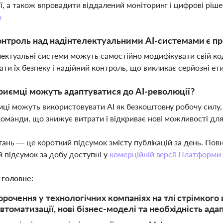
ї, а також впровадити віддалений моніторинг і цифрові ріше
о
онтроль над надінтелектуальними AI-системами є 
ектуальні системи можуть самостійно модифікувати свій ко
ати їх безпеку і надійний контроль, що викликає серйозні ет
риємці можуть адаптуватися до AI-революції?
ці можуть використовувати AI як безкоштовну робочу силу,
команди, що знижує витрати і відкриває нові можливості для
тань — це короткий підсумок змісту публікацій за день. По
 підсумок за добу доступні у
комерційній версії Платформи
 головне:
орочення у технологічних компаніях на тлі стрімког
втоматизації, нові бізнес-моделі та необхідність адап