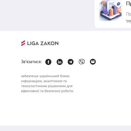
П
Пр
тл
Зв'язатися:
забезпечує український бізнес
інформацією, аналітикою та
технологічними рішеннями для
ефективної та безпечної роботи.