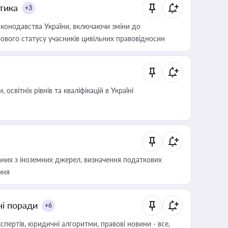
итика
+3
конодавства України, включаючи зміни до
ового статусу учасників цивільних правовідносин
світніх рівнів та кваліфікацій в Україні
аних з іноземних джерел, визначення податкових
ння
ні поради
+6
пертів, юридичні алгоритми, правові новини - все,