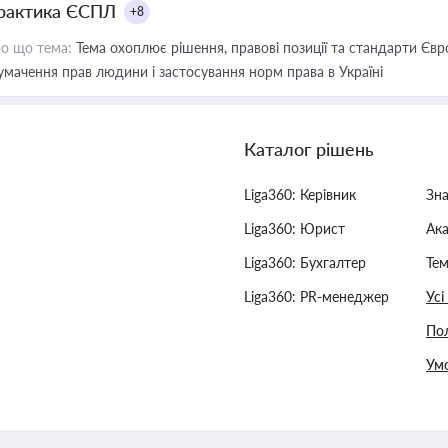
рактика ЄСПЛ
+8
о що тема:
Тема охоплює рішення, правові позиції та стандарти Євр
умачення прав людини і застосування норм права в Україні
Каталог рішень
Liga360: Керівник
Зн
Liga360: Юрист
Ак
Liga360: Бухгалтер
Тем
Liga360: PR-менеджер
Усі
Пол
Умо