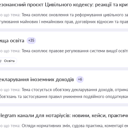
езонансний проєкт Цивільного кодексу: реакції та кр
о що тема:
Тема охоплює оновлення та реформування цивільного за
гулювання майнових і немайнових прав, договірних відносин та прав
ища освіта
+35
о що тема:
Тема охоплює правове регулювання системи вищої освіти, о
Освіта
екларування іноземних доходів
+6
о що тема:
Тема стосується обов’язку декларування доходів, отрим
бов’язань та застосування правил уникнення подвійного оподаткува
elegram канали для нотаріусів: новини, кейси, практич
о що тема:
Огляди нормативних змін, судова практика, коментарі екс