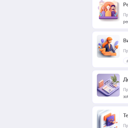
Р
Пр
ре
В
Пр
Д
Пр
зо
T
Пр