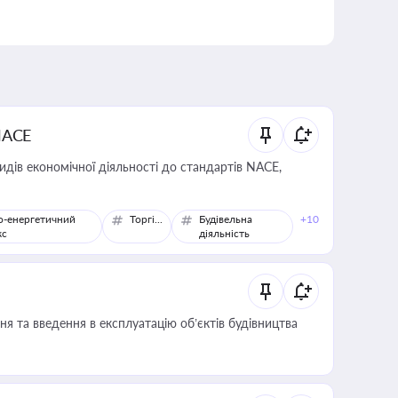
NACE
идів економічної діяльності до стандартів NACE,
о-енергетичний
Торгівля
Будівельна
+10
кс
діяльність
я та введення в експлуатацію об’єктів будівництва