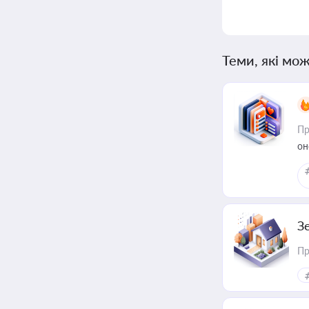
Теми, які мож
Пр
он
З
Пр