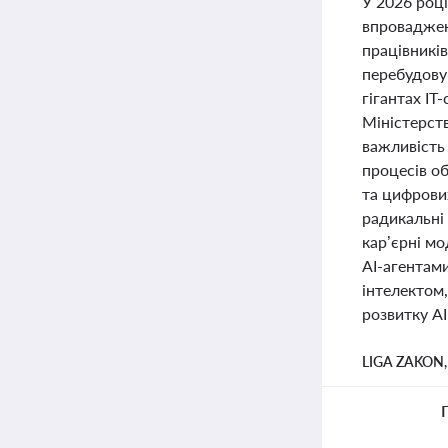
У 2026 році
впроваджен
працівників
перебудовую
гігантах IT
Міністерств
важливість 
процесів о
та цифрови
радикальні 
кар’єрні мо
AI-агентами
інтелектом
розвитку AI
LIGA ZAKON