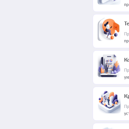
пр
T
Пр
пр
К
Пр
ух
К
Пр
ус