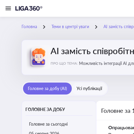
Головна
Теми в центрі уваги
АІ замість спів
АІ замість співробіт
Можливість інтеграції АІ д
ПРО ЩО ТЕМА:
ринку
Головне за добу (AI)
Усі публікації
ГОЛОВНЕ ЗА ДОБУ
Головне за 
Головне за сьогодні
Опрацьова
05 серпня 2026