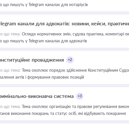
о що пишуть у Telegram каналах для нотаріусів
elegram канали для адвокатів: новини, кейси, практич
о що тема:
Огляди нормативних змін, судова практика, коментарі екс
о що пишуть у Telegram каналах для адвокатів
онституційне провадження
+2
о що тема:
Тема охоплює порядок здійснення Конституційним Судом
валення актів і формування правових позицій
римінально-виконавча система
+3
о що тема:
Тема охоплює організацію та правове регулювання викона
танов виконання покарань та статус осіб, які відбувають покарання