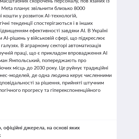
о масштабних скорочень персоналу, пов’язаних із
 Meta планує звільнити близько 8000
і кошти у розвиток AI-технологій,
ічні тенденції спостерігаються і в інших
підвищенням ефективності завдяки AI. В Україні
 AI-рішень у військовій сфері, що підкреслює
 галузях. В аграрному секторі автоматизація
ручній праці, що є прикладом впровадження AI
Роман Ямпольський, попереджають про
бочих місць до 2030 року. Це руйнує традиційні
бізнес-моделей, де одна людина керує численними
ідповідальності за рішення, прийняті штучним
огічного прогресу та гіперекспоненційного
о, офіційні джерела, на основі яких
к