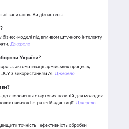
ьні запитання. Ви дізнаєтесь:
і?
у бізнес-моделі під впливом штучного інтелекту
рати.
Джерело
оборони України?
ворога, автоматизації армійських процесів,
і ЗСУ з використанням AI.
Джерело
иви?
ть до скорочення стартових позицій для молодих
ових навичок і стратегій адаптації.
Джерело
двищити точність і ефективність обробки