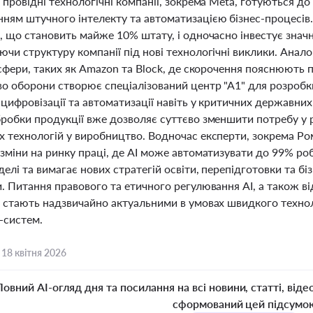
 провідні технологічні компанії, зокрема Meta, готуються д
ням штучного інтелекту та автоматизацією бізнес-процесів.
, що становить майже 10% штату, і одночасно інвестує значн
чи структуру компанії під нові технологічні виклики. Аналог
-сфери, таких як Amazon та Block, де скорочення пояснюють 
о оборони створює спеціалізований центр "А1" для розробки
цифровізації та автоматизації навіть у критичних державних
бробки продукції вже дозволяє суттєво зменшити потребу у 
х технологій у виробництво. Водночас експерти, зокрема 
зміни на ринку праці, де AI може автоматизувати до 99% ро
делі та вимагає нових стратегій освіти, перепідготовки та 
. Питання правового та етичного регулювання AI, а також в
, стають надзвичайно актуальними в умовах швидкого технол
-систем.
,
18 квітня 2026
Повний AI-огляд дня та посилання на всі новини, статті, віде
сформований цей підсумо