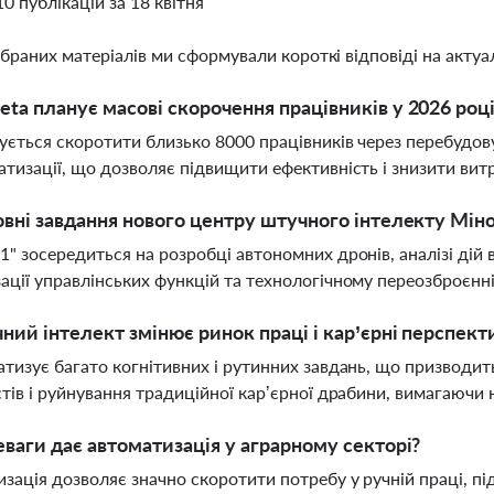
10 публікацій за 18 квітня
ібраних матеріалів ми сформували короткі відповіді на актуал
ta планує масові скорочення працівників у 2026 роц
ується скоротити близько 8000 працівників через перебудов
атизації, що дозволяє підвищити ефективність і знизити вит
овні завдання нового центру штучного інтелекту Мін
1" зосередиться на розробці автономних дронів, аналізі дій 
ації управлінських функцій та технологічному переозброєнн
ний інтелект змінює ринок праці і кар’єрні перспект
атизує багато когнітивних і рутинних завдань, що призводи
стів і руйнування традиційної кар’єрної драбини, вимагаючи н
еваги дає автоматизація у аграрному секторі?
зація дозволяє значно скоротити потребу у ручній праці, пі