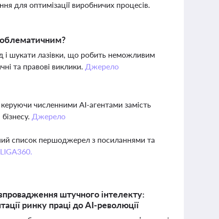
ння для оптимізації виробничих процесів.
проблематичним?
д і шукати лазівки, що робить неможливим
ичні та правові виклики.
Джерело
 керуючи численними AI-агентами замість
 бізнесу.
Джерело
вний список першоджерел з посиланнями та
 LIGA360.
о впровадження штучного інтелекту:
тації ринку праці до AI-революції