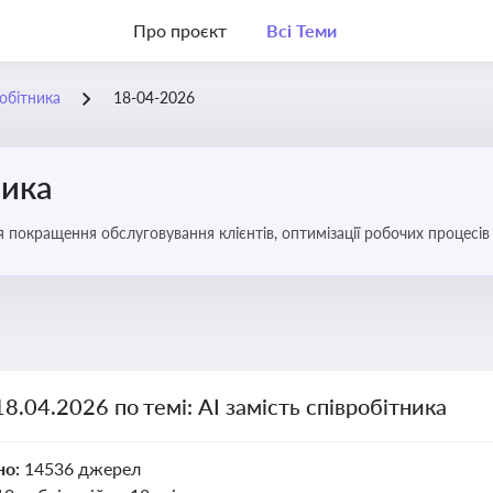
Про проєкт
Всі Теми
робітника
18-04-2026
ника
ля покращення обслуговування клієнтів, оптимізації робочих процес
18.04.2026 по темі: АІ замість співробітника
но:
14536 джерел