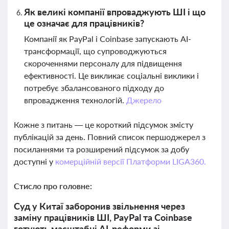
Як великі компанії впроваджують ШІ і що
це означає для працівників?
Компанії як PayPal і Coinbase запускають AI-
трансформації, що супроводжуються
скороченнями персоналу для підвищення
ефективності. Це викликає соціальні виклики і
потребує збалансованого підходу до
впровадження технологій.
Джерело
Кожне з питань — це короткий підсумок змісту
публікацій за день. Повний список першоджерел з
посиланнями та розширений підсумок за добу
доступні у
комерційній версії Платформи LIGA360.
Стисло про головне:
Суд у Китаї заборонив звільнення через
заміну працівників ШІ, PayPal та Coinbase
готують масштабні AI-реформи зі