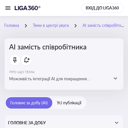
ВХІД ДО LIGA360
Головна
Теми в центрі уваги
АІ замість співробітника
АІ замість співробітника
ПРО ЩО ТЕМА:
Можливість інтеграції АІ для покращення
обслуговування клієнтів, оптимізації робочих процесів
і підвищення конкурентоспроможності на ринку
Головне за добу (AI)
Усі публікації
ГОЛОВНЕ ЗА ДОБУ