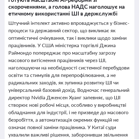
скороченнями, а голова НАДС наголошує на
етичному використанні ШІ в держслужбі
Штучний інтелект активно впроваджується у бізнес-
процеси та державний сектор, що викликає як
оптимістичні очікування, так і виклики щодо заміни
працівників. У США міністерка торгівлі Джина
Раймондо попереджає про масштабну загрозу
масового витіснення працівників через ШІ,
наголошуючи на необхідності системної перебудови
освіти та стимулів для перепрофілювання, а не
радикальних заходів, як зупинка розвитку ШІ чи
універсальний базовий дохід. Водночас генеральний
директор Nvidia Дженсен Хуанг запевняє, що ШІ
створює нові робочі місця, особливо у виробництві
обладнання для індустрії, і не призведе до масового
безробіття, а автоматизація окремих функцій не
означає повної заміни працівника. У Китаї суди
ухвалили важливі рішення, заборонивши звільнення