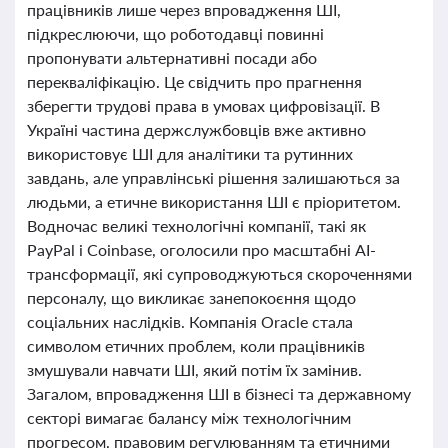
працівників лише через впровадження ШІ,
підкреслюючи, що роботодавці повинні
пропонувати альтернативні посади або
перекваліфікацію. Це свідчить про прагнення
зберегти трудові права в умовах цифровізації. В
Україні частина держслужбовців вже активно
використовує ШІ для аналітики та рутинних
завдань, але управлінські рішення залишаються за
людьми, а етичне використання ШІ є пріоритетом.
Водночас великі технологічні компанії, такі як
PayPal і Coinbase, оголосили про масштабні AI-
трансформації, які супроводжуються скороченнями
персоналу, що викликає занепокоєння щодо
соціальних наслідків. Компанія Oracle стала
символом етичних проблем, коли працівників
змушували навчати ШІ, який потім їх замінив.
Загалом, впровадження ШІ в бізнесі та державному
секторі вимагає балансу між технологічним
прогресом, правовим регулюванням та етичними