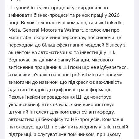
Штучний інтелект продовжує кардинально
змінювати бізнес-процеси та ринок праці у 2026
році. Великі технологічні компанії, такі як LinkedIn,
Meta, General Motors та Walmart, оголосили про
масштабні скорочення персоналу, пояснюючи це
переходом до більш ефективних моделей бізнесу з
акцентом на автоматизацію та інвестиції у ШІ.
Водночас, за даними Банку Канади, масового
витіснення працівників ШІ поки що не відбувається,
а навпаки, з'являються нові робочі місця з новими
вимогами до навичок, що підкреслює важливість
адаптації кадрів до цифрової трансформації.
Реальні кейси впровадження ШІ демонструє
український фінтех iPay.ua, який використовує
штучний інтелект для комплаєнсу, антифроду,
автоматизації бек-офісу та HR-процесів. Компанія
наголошує, що ШІ не замінить людину у клієнтській
підтримці, а слугуватиме помічником, при цьому