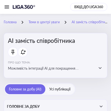
ВХІД ДО LIGA360
Головна
Теми в центрі уваги
АІ замість співробітника
АІ замість співробітника
ПРО ЩО ТЕМА:
Можливість інтеграції АІ для покращення
обслуговування клієнтів, оптимізації робочих процесів
і підвищення конкурентоспроможності на ринку
Головне за добу (AI)
Усі публікації
ГОЛОВНЕ ЗА ДОБУ