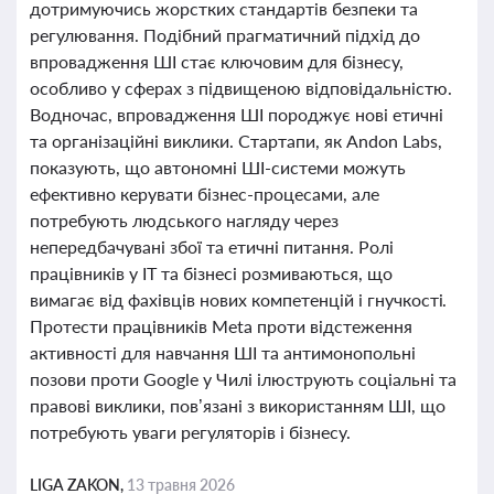
дотримуючись жорстких стандартів безпеки та
регулювання. Подібний прагматичний підхід до
впровадження ШІ стає ключовим для бізнесу,
особливо у сферах з підвищеною відповідальністю.
Водночас, впровадження ШІ породжує нові етичні
та організаційні виклики. Стартапи, як Andon Labs,
показують, що автономні ШІ-системи можуть
ефективно керувати бізнес-процесами, але
потребують людського нагляду через
непередбачувані збої та етичні питання. Ролі
працівників у IT та бізнесі розмиваються, що
вимагає від фахівців нових компетенцій і гнучкості.
Протести працівників Meta проти відстеження
активності для навчання ШІ та антимонопольні
позови проти Google у Чилі ілюструють соціальні та
правові виклики, пов’язані з використанням ШІ, що
потребують уваги регуляторів і бізнесу.
LIGA ZAKON,
13 травня 2026