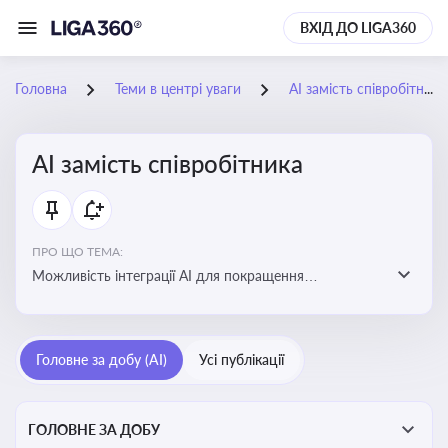
ВХІД ДО LIGA360
Головна
Теми в центрі уваги
АІ замість співробітника
АІ замість співробітника
ПРО ЩО ТЕМА:
Можливість інтеграції АІ для покращення
обслуговування клієнтів, оптимізації робочих процесів
і підвищення конкурентоспроможності на ринку
Головне за добу (AI)
Усі публікації
ГОЛОВНЕ ЗА ДОБУ