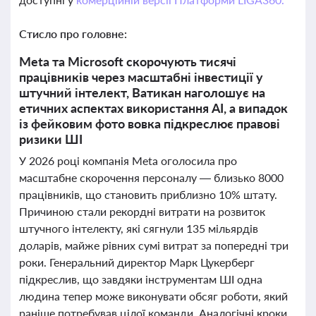
Стисло про головне:
Meta та Microsoft скорочують тисячі
працівників через масштабні інвестиції у
штучний інтелект, Ватикан наголошує на
етичних аспектах використання АІ, а випадок
із фейковим фото вовка підкреслює правові
ризики ШІ
У 2026 році компанія Meta оголосила про
масштабне скорочення персоналу — близько 8000
працівників, що становить приблизно 10% штату.
Причиною стали рекордні витрати на розвиток
штучного інтелекту, які сягнули 135 мільярдів
доларів, майже рівних сумі витрат за попередні три
роки. Генеральний директор Марк Цукерберг
підкреслив, що завдяки інструментам ШІ одна
людина тепер може виконувати обсяг роботи, який
раніше потребував цілої команди. Аналогічні кроки