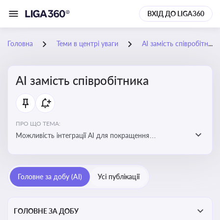
ВХІД ДО LIGA360
Головна
Теми в центрі уваги
АІ замість співробітника
АІ замість співробітника
ПРО ЩО ТЕМА:
Можливість інтеграції АІ для покращення
обслуговування клієнтів, оптимізації робочих процесів
і підвищення конкурентоспроможності на ринку
Головне за добу (AI)
Усі публікації
ГОЛОВНЕ ЗА ДОБУ