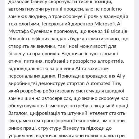
дозволяє бізнесу скорочувати тисячі позицій,
автоматизуючи рутинні процеси, але не повністю
замінює людину, а трансформує її роль у взаємодії з
технологіями. Генеральний директор Microsoft AI
Мустафа Сулейман прогнозує, що вже за 18 місяців
більшість офісних завдань буде автоматизовано, що
створить як виклики, так і нові можливості для
бізнесу та працівників. Водночас існують значні
етичні питання, пов'язані з прозорістю алгоритмів,
відповідальністю за рішення AI та захистом
персональних даних. Приклади впровадження AI у
виробництві демонструє стартап Automated Tire,
який розробив роботизовану систему для швидкої
заміни шин на автосервісах, що значно скорочує час
обслуговування і зменшує потребу в людській праці.
Загалом, цифровізація та штучний інтелект стають
фундаментом трансформації економіки, змінюючи
ринок праці, структуру бізнесу та підходи до
управління, водночас вимагаючи нових правил гри