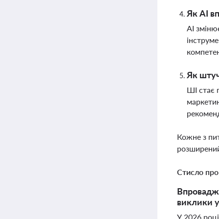
Як AI в
AI зміню
інструме
компетен
Як штуч
ШІ стає 
маркетин
рекомен
Кожне з пи
розширений
Стисло про
Впровадже
виклики у
У 2026 році