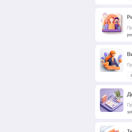
Р
Пр
ре
В
Пр
Д
Пр
зо
T