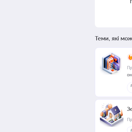
Теми, які мож
Пр
он
З
Пр