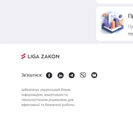
П
Пр
тл
Зв'язатися:
забезпечує український бізнес
інформацією, аналітикою та
технологічними рішеннями для
ефективної та безпечної роботи.