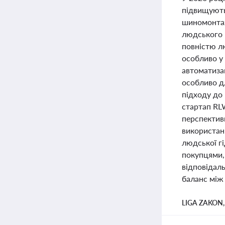
підвищують
шиномонтаж
людського 
повністю л
особливо у
автоматизац
особливо д
підходу до 
стартап RL
перспективи
використанн
людської гі
покупцями,
відповідал
баланс між
LIGA ZAKON