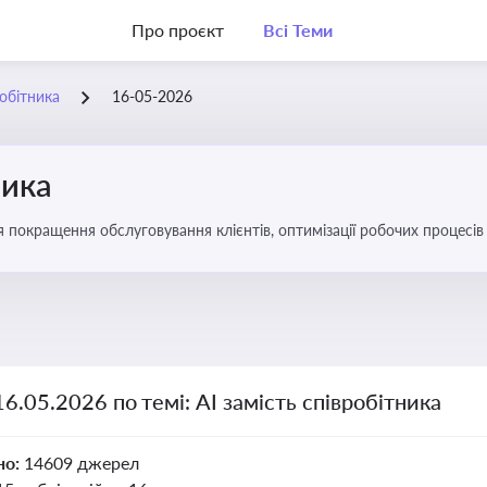
Про проєкт
Всі Теми
робітника
16-05-2026
ника
ля покращення обслуговування клієнтів, оптимізації робочих процес
16.05.2026 по темі: АІ замість співробітника
но:
14609 джерел