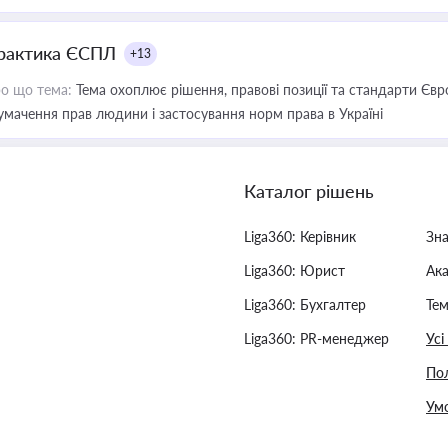
рактика ЄСПЛ
+13
о що тема:
Тема охоплює рішення, правові позиції та стандарти Євр
умачення прав людини і застосування норм права в Україні
Каталог рішень
Liga360: Керівник
Зн
Liga360: Юрист
Ак
Liga360: Бухгалтер
Тем
Liga360: PR-менеджер
Усі
Пол
Умо