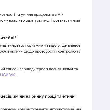
мотності та уміння працювати з AI-
тому важливо адаптуватися і розвивати нові
ритейлі?
пців через алгоритмічний відбір. Це змінює
ворює виклики щодо прозорості і контролю за
вний список першоджерел з посиланнями та
 LIGA360.
есів, зміни на ринку праці та етичні
понуючи нові інструменти автоматизації, які