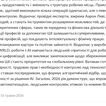
 продуктивність і змінюють структуру робочих місць. Прик
, здатний виконувати кілька операцій одночасно, але з пе
контролю. Водночас провідні експерти, зокрема Аарон Леві,
юдей, а стануть інструментом розширення можливостей, де 
 критичних сферах, таких як юридична та фінансова діяльні
ії професій за допомогою ШІ залишаються суперечливими, ос
ля професій, що поєднують інтелектуальну і фізичну працю.
планування кар'єри та політик зайнятості. Водночас у вироб
WRLD, роботи з AI навчаються людській спритності для робот
 цифровізації, але викликає занепокоєння щодо збереження 
я ШІ стають пріоритетом на глобальному рівні. Ватикан готу
дності, трудових прав і необхідності контролю над технолог
 ставши посередником, що формує алгоритмічний відбір, що 
ьності за рішення AI. Загалом, 2026 рік демонструє, що вп
 автоматизацією, людським контролем, етикою та новими б
,
16 травня 2026