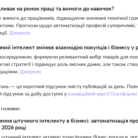
пливає на ринок праці та вимоги до навичок?
є вимоги до працівників, підвищуючи значення технічної гра
нтами. Прогнози щодо автоматизації професій суперечливі, 
ції.
Джерело
ний інтелект змінює взаємодію покупців і бізнесу у 
посередником, формуючи релевантний вибір товарів для поку
гові стратегії і підвищує роль якісних даних, але також ст
даціями.
Джерело
тань — це короткий підсумок змісту публікацій за день. По
 підсумок за добу доступні у
комерційній версії Платформи
 головне:
ння штучного інтелекту в бізнесі: автоматизація проц
 2026 році
 штучний інтелект активно трансформує бізнес-процеси, про