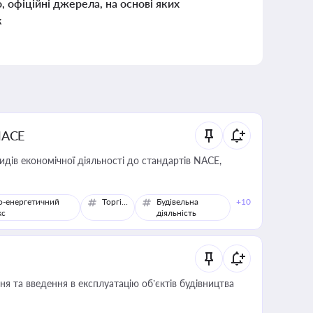
о, офіційні джерела, на основі яких
к
NACE
идів економічної діяльності до стандартів NACE,
о-енергетичний
Торгівля
Будівельна
+10
кс
діяльність
я та введення в експлуатацію об’єктів будівництва