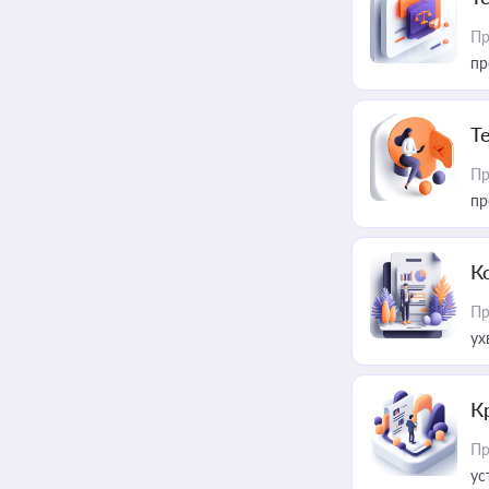
Пр
пр
T
Пр
пр
К
Пр
ух
К
Пр
ус