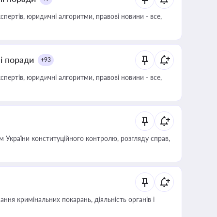
пертів, юридичні алгоритми, правові новини - все,
ні поради
+93
пертів, юридичні алгоритми, правові новини - все,
 України конституційного контролю, розгляду справ,
ння кримінальних покарань, діяльність органів і