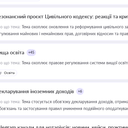
езонансний проєкт Цивільного кодексу: реакції та кр
о що тема:
Тема охоплює оновлення та реформування цивільного за
гулювання майнових і немайнових прав, договірних відносин та прав
ища освіта
+45
о що тема:
Тема охоплює правове регулювання системи вищої освіти, о
Освіта
екларування іноземних доходів
+6
о що тема:
Тема стосується обов’язку декларування доходів, отрим
бов’язань та застосування правил уникнення подвійного оподаткува
elegram канали для нотаріусів: новини, кейси, практич