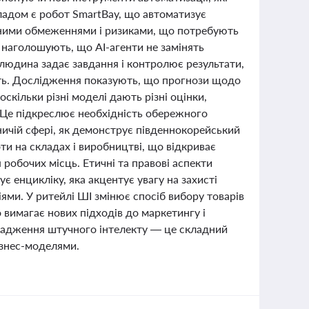
ладом є робот SmartBay, що автоматизує
вними обмеженнями і ризиками, що потребують
 наголошують, що AI-агенти не замінять
людина задає завдання і контролює результати,
сть. Дослідження показують, що прогнози щодо
кільки різні моделі дають різні оцінки,
 Це підкреслює необхідність обережного
ничій сфері, як демонструє південнокорейський
и на складах і виробництві, що відкриває
робочих місць. Етичні та правові аспекти
є енцикліку, яка акцентує увагу на захисті
іями. У ритейлі ШІ змінює спосіб вибору товарів
вимагає нових підходів до маркетингу і
ровадження штучного інтелекту — це складний
ізнес-моделями.