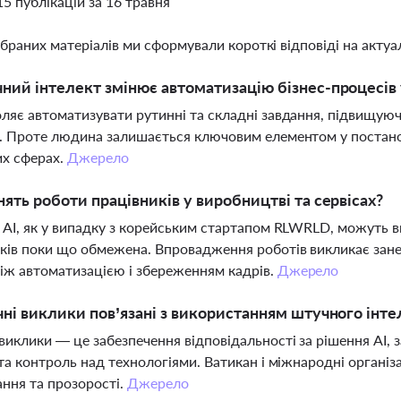
15 публікацій за 16 травня
ібраних матеріалів ми сформували короткі відповіді на актуал
ний інтелект змінює автоматизацію бізнес-процесів 
ляє автоматизувати рутинні та складні завдання, підвищую
. Проте людина залишається ключовим елементом у постановц
их сферах.
Джерело
нять роботи працівників у виробництві та сервісах?
 AI, як у випадку з корейським стартапом RLWRLD, можуть в
ків поки що обмежена. Впровадження роботів викликає зан
іж автоматизацією і збереженням кадрів.
Джерело
чні виклики пов’язані з використанням штучного інтел
виклики — це забезпечення відповідальності за рішення AI, 
 та контроль над технологіями. Ватикан і міжнародні органі
ння та прозорості.
Джерело