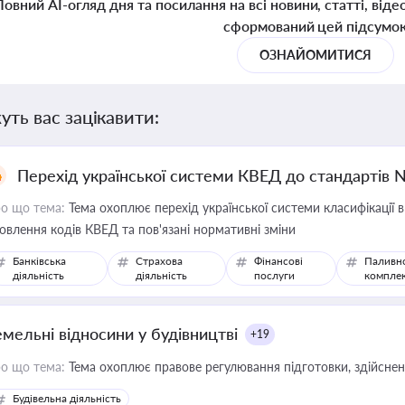
Повний AI-огляд дня та посилання на всі новини, статті, віде
сформований цей підсумо
ОЗНАЙОМИТИСЯ
уть вас зацікавити:
Перехід української системи КВЕД до стандартів 
о що тема:
Тема охоплює перехід української системи класифікації в
овлення кодів КВЕД та пов'язані нормативні зміни
Банківська
Страхова
Фінансові
Паливн
діяльність
діяльність
послуги
компле
емельні відносини у будівництві
+19
о що тема:
Тема охоплює правове регулювання підготовки, здійсненн
Будівельна діяльність