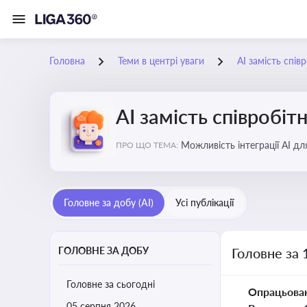
Головна
Теми в центрі уваги
АІ замість спів
АІ замість співробіт
Можливість інтеграції АІ д
ПРО ЩО ТЕМА:
ринку
Головне за добу (AI)
Усі публікації
ГОЛОВНЕ ЗА ДОБУ
Головне за 
Головне за сьогодні
Опрацьова
05 серпня 2026