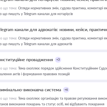
о що тема:
Огляди нормативних змін, судова практика, коментарі екс
о що пишуть у Telegram каналах для нотаріусів
elegram канали для адвокатів: новини, кейси, практич
о що тема:
Огляди нормативних змін, судова практика, коментарі екс
о що пишуть у Telegram каналах для адвокатів
онституційне провадження
+3
о що тема:
Тема охоплює порядок здійснення Конституційним Судом
валення актів і формування правових позицій
римінально-виконавча система
+6
о що тема:
Тема охоплює організацію та правове регулювання викона
танов виконання покарань та статус осіб, які відбувають покарання