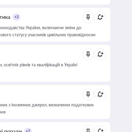
итика
+3
конодавства України, включаючи зміни до
ового статусу учасників цивільних правовідносин
світніх рівнів та кваліфікацій в Україні
аних з іноземних джерел, визначення податкових
ння
ні поради
+7