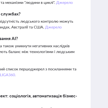
та механізми "людини в циклі".
Джерело
х службах?
а відсутність людського контролю можуть
ландах, Австралії та США.
Джерело
ання AI?
 а також уникнути негативних наслідків
мують баланс між технологіями і людським
вний список першоджерел з посиланнями та
 LIGA360.
кт: соціологія, автоматизація бізнес-