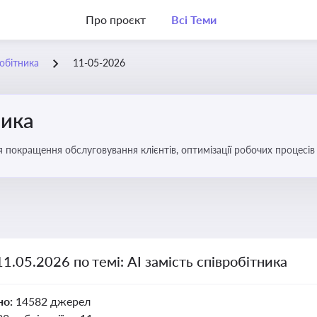
Про проєкт
Всі Теми
робітника
11-05-2026
ника
ля покращення обслуговування клієнтів, оптимізації робочих процес
11.05.2026 по темі: АІ замість співробітника
но:
14582 джерел