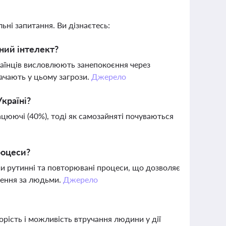
ьні запитання. Ви дізнаєтесь:
чний інтелект?
аїнців висловлюють занепокоєння через
бачають у цьому загрози.
Джерело
Україні?
цюючі (40%), тоді як самозайняті почуваються
роцеси?
чи рутинні та повторювані процеси, що дозволяє
шення за людьми.
Джерело
орість і можливість втручання людини у дії