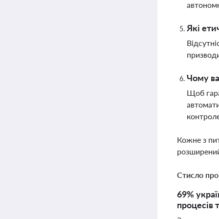
автономн
Які ети
Відсутні
призводи
Чому в
Щоб гара
автомати
контрол
Кожне з пи
розширений
Стисло про
69% украї
процесів 