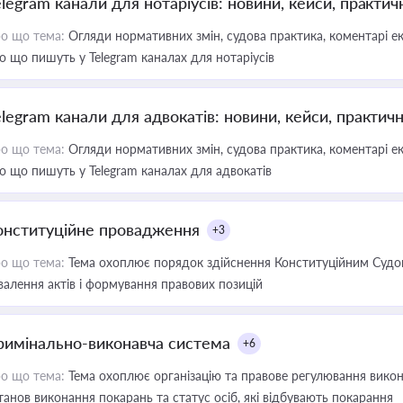
elegram канали для нотаріусів: новини, кейси, практич
о що тема:
Огляди нормативних змін, судова практика, коментарі екс
о що пишуть у Telegram каналах для нотаріусів
elegram канали для адвокатів: новини, кейси, практич
о що тема:
Огляди нормативних змін, судова практика, коментарі екс
о що пишуть у Telegram каналах для адвокатів
онституційне провадження
+3
о що тема:
Тема охоплює порядок здійснення Конституційним Судом
валення актів і формування правових позицій
римінально-виконавча система
+6
о що тема:
Тема охоплює організацію та правове регулювання викона
танов виконання покарань та статус осіб, які відбувають покарання