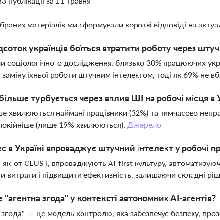
33 публікації за 11 травня
ібраних матеріалів ми сформували короткі відповіді на актуал
дсоток українців боїться втратити роботу через шту
и соціологічного дослідження, близько 30% працюючих укр
заміну їхньої роботи штучним інтелектом, тоді як 69% не в
більше турбується через вплив ШІ на робочі місця в 
е хвилюються наймані працівники (32%) та тимчасово непра
покійніше (лише 19% хвилюються).
Джерело
ес в Україні впроваджує штучний інтелект у робочі п
, як-от CLUST, впроваджують AI-first культуру, автоматизую
и витрати і підвищити ефективність, залишаючи складні рі
 "агентна згода" у контексті автономних AI-агентів?
 згода" — це модель контролю, яка забезпечує безпеку, проз