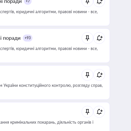
ні поради
+7
пертів, юридичні алгоритми, правові новини - все,
ні поради
+93
пертів, юридичні алгоритми, правові новини - все,
 України конституційного контролю, розгляду справ,
ння кримінальних покарань, діяльність органів і