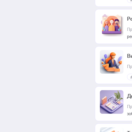
Р
Пр
ре
В
Пр
Д
Пр
зо