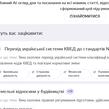
Повний AI-огляд дня та посилання на всі новини, статті, віде
сформований цей підсумо
ОЗНАЙОМИТИСЯ
уть вас зацікавити:
Перехід української системи КВЕД до стандартів 
о що тема:
Тема охоплює перехід української системи класифікації в
овлення кодів КВЕД та пов'язані нормативні зміни
Банківська
Страхова
Фінансові
Паливн
діяльність
діяльність
послуги
компле
емельні відносини у будівництві
+19
о що тема:
Тема охоплює правове регулювання підготовки, здійсненн
Будівельна діяльність