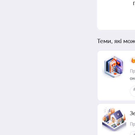
Теми, які мож
Пр
он
З
Пр