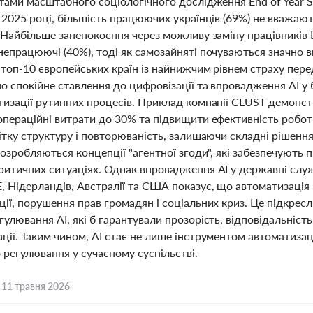
атами масштабного соціологічного дослідження End of Year 
 2025 році, більшість працюючих українців (69%) не вважают
. Найбільше занепокоєння через можливу заміну працівників
непрацюючі (40%), тоді як самозайняті почуваються значно 
 топ-10 європейських країн із найнижчим рівнем страху пер
о спокійне ставлення до цифровізації та впровадження AI у 
изації рутинних процесів. Приклад компанії CLUST демонстр
операційні витрати до 30% та підвищити ефективність робот
чітку структуру і повторюваність, залишаючи складні рішен
розробляються концепції "агентної згоди", які забезпечують 
ритичних ситуаціях. Однак впровадження AI у державні служб
, Нідерландів, Австралії та США показує, що автоматизаці
ції, порушення прав громадян і соціальних криз. Це підкре
улювання AI, які б гарантували прозорість, відповідальніст
ії. Таким чином, AI стає не лише інструментом автоматизаці
 регулювання у сучасному суспільстві.
,
11 травня 2026