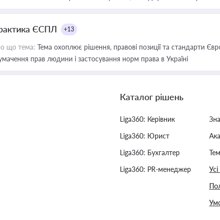
рактика ЄСПЛ
+13
о що тема:
Тема охоплює рішення, правові позиції та стандарти Євр
умачення прав людини і застосування норм права в Україні
Каталог рішень
Liga360: Керівник
Зн
Liga360: Юрист
Ак
Liga360: Бухгалтер
Тем
Liga360: PR-менеджер
Усі
Пол
Умо