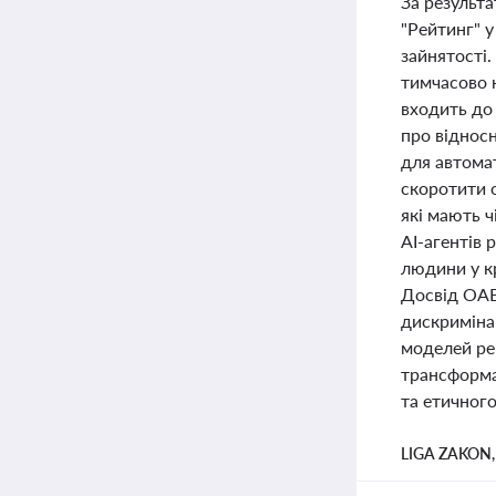
За результ
"Рейтинг" у
зайнятості
тимчасово 
входить до
про відносн
для автомат
скоротити 
які мають 
AI-агентів 
людини у к
Досвід ОАЕ
дискриміна
моделей рег
трансформац
та етичного
LIGA ZAKON