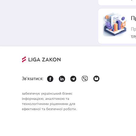
П
Пр
тл
Зв'язатися:
забезпечує український бізнес
інформацією, аналітикою та
технологічними рішеннями для
ефективної та безпечної роботи.