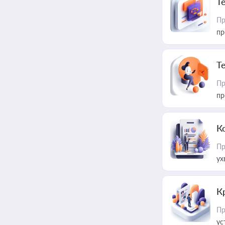
T
Пр
пр
T
Пр
пр
К
Пр
ух
К
Пр
ус