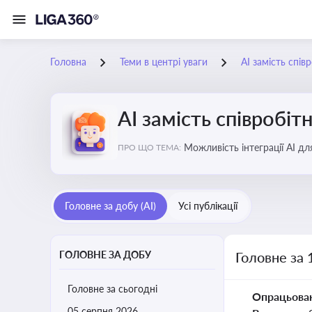
Головна
Теми в центрі уваги
АІ замість спів
АІ замість співробіт
Можливість інтеграції АІ д
ПРО ЩО ТЕМА:
ринку
Головне за добу (AI)
Усі публікації
ГОЛОВНЕ ЗА ДОБУ
Головне за 
Головне за сьогодні
Опрацьова
05 серпня 2026