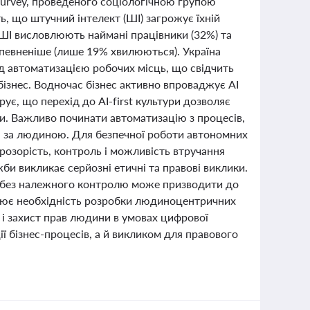
Survey, проведеного соціологічною групою
ь, що штучний інтелект (ШІ) загрожує їхній
 ШІ висловлюють наймані працівники (32%) та
впевненіше (лише 19% хвилюються). Україна
ед автоматизацією робочих місць, що свідчить
бізнес. Водночас бізнес активно впроваджує AI
ує, що перехід до AI-first культури дозволяє
и. Важливо починати автоматизацію з процесів,
ня за людиною. Для безпечної роботи автономних
прозорість, контроль і можливість втручання
и викликає серйозні етичні та правові виклики.
я без належного контролю може призводити до
слює необхідність розробки людиноцентричних
ь і захист прав людини в умовах цифрової
ї бізнес-процесів, а й викликом для правового