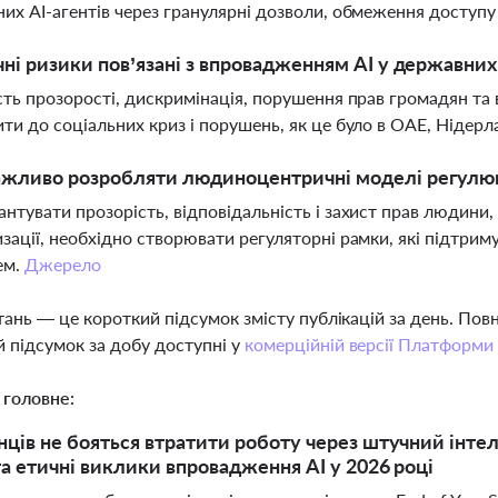
их AI-агентів через гранулярні дозволи, обмеження доступу 
чні ризики пов’язані з впровадженням AI у державни
сть прозорості, дискримінація, порушення прав громадян т
ти до соціальних криз і порушень, як це було в ОАЕ, Нідер
ажливо розробляти людиноцентричні моделі регулюв
нтувати прозорість, відповідальність і захист прав людини,
зації, необхідно створювати регуляторні рамки, які підтри
ем.
Джерело
тань — це короткий підсумок змісту публікацій за день. По
 підсумок за добу доступні у
комерційній версії Платформи
 головне:
нців не бояться втратити роботу через штучний інтеле
та етичні виклики впровадження AI у 2026 році