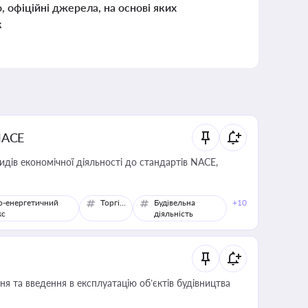
о, офіційні джерела, на основі яких
к
NACE
идів економічної діяльності до стандартів NACE,
о-енергетичний
Торгівля
Будівельна
+10
кс
діяльність
я та введення в експлуатацію об’єктів будівництва