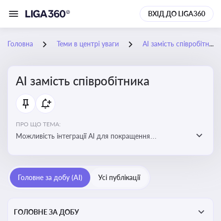
ВХІД ДО LIGA360
Головна
Теми в центрі уваги
АІ замість співробітника
АІ замість співробітника
ПРО ЩО ТЕМА:
Можливість інтеграції АІ для покращення
обслуговування клієнтів, оптимізації робочих процесів
і підвищення конкурентоспроможності на ринку
Головне за добу (AI)
Усі публікації
ГОЛОВНЕ ЗА ДОБУ