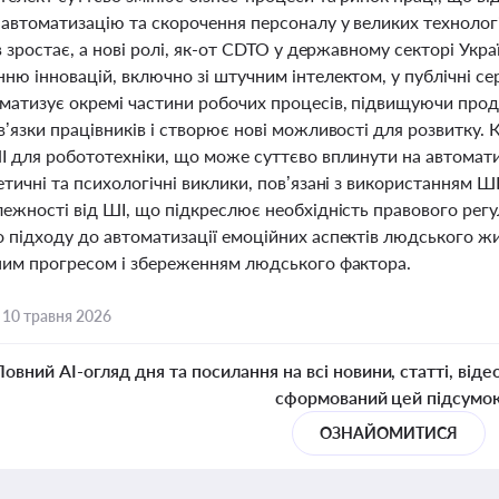
автоматизацію та скорочення персоналу у великих технологі
в зростає, а нові ролі, як-от CDTO у державному секторі Укр
ню інновацій, включно зі штучним інтелектом, у публічні с
матизує окремі частини робочих процесів, підвищуючи продук
’язки працівників і створює нові можливості для розвитку. К
І для робототехніки, що може суттєво вплинути на автоматиз
тичні та психологічні виклики, пов’язані з використанням 
ежності від ШІ, що підкреслює необхідність правового регу
 підходу до автоматизації емоційних аспектів людського жи
ним прогресом і збереженням людського фактора.
,
10 травня 2026
Повний AI-огляд дня та посилання на всі новини, статті, віде
сформований цей підсумо
ОЗНАЙОМИТИСЯ