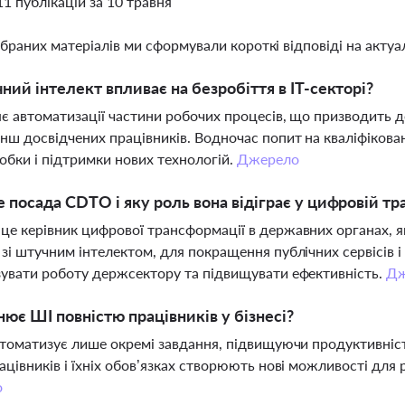
11 публікацій за 10 травня
ібраних матеріалів ми сформували короткі відповіді на актуал
ний інтелект впливає на безробіття в ІТ-секторі?
є автоматизації частини робочих процесів, що призводить до
нш досвідчених працівників. Водночас попит на кваліфіковани
обки і підтримки нових технологій.
Джерело
 посада CDTO і яку роль вона відіграє у цифровій т
е керівник цифрової трансформації в державних органах, як
зі штучним інтелектом, для покращення публічних сервісів і
увати роботу держсектору та підвищувати ефективність.
Дж
нює ШІ повністю працівників у бізнесі?
втоматизує лише окремі завдання, підвищуючи продуктивність
ацівників і їхніх обов’язках створюють нові можливості для р
о