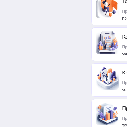
T
Пр
пр
К
Пр
ух
К
Пр
ус
П
Пр
тл