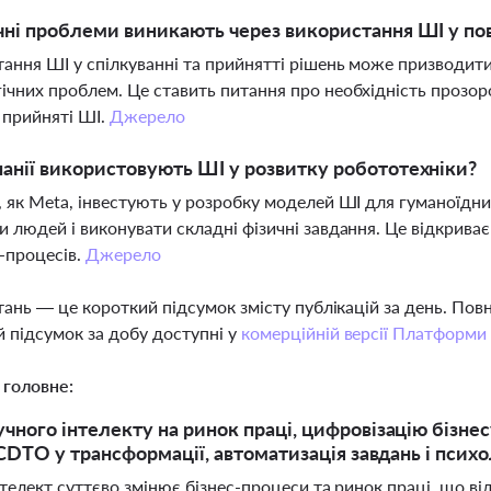
чні проблеми виникають через використання ШІ у п
ання ШІ у спілкуванні та прийнятті рішень може призводити
ічних проблем. Це ставить питання про необхідність прозоро
 прийняті ШІ.
Джерело
анії використовують ШІ у розвитку робототехніки?
, як Meta, інвестують у розробку моделей ШІ для гуманоїдни
и людей і виконувати складні фізичні завдання. Це відкрива
с-процесів.
Джерело
тань — це короткий підсумок змісту публікацій за день. По
 підсумок за добу доступні у
комерційній версії Платформи
 головне:
чного інтелекту на ринок праці, цифровізацію бізнес
ь CDTO у трансформації, автоматизація завдань і псих
елект суттєво змінює бізнес-процеси та ринок праці, що від