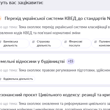
уть вас зацікавити:
Перехід української системи КВЕД до стандартів 
о що тема:
Тема охоплює перехід української системи класифікації в
овлення кодів КВЕД та пов'язані нормативні зміни
Банківська
Страхова
Фінансові
Паливн
діяльність
діяльність
послуги
компле
емельні відносини у будівництві
+15
о що тема:
Тема охоплює правове регулювання підготовки, здійсненн
Будівельна діяльність
езонансний проєкт Цивільного кодексу: реакції та кр
о що тема:
Тема охоплює оновлення та реформування цивільного за
гулювання майнових і немайнових прав, договірних відносин та прав