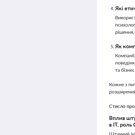
Які ети
Використ
психолог
рішення,
Як комп
Компанії
поведінк
та бізне
Кожне з пи
розширений
Стисло про
Вплив шту
в ІТ, рол
Штучний інт