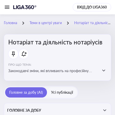
ВХІД ДО LIGA360
Головна
Теми в центрі уваги
Нотаріат та діяльність нотаріусів
Нотаріат та діяльність нотаріусів
ПРО ЩО ТЕМА:
Законодавчі зміни, які впливають на професійну
діяльність нотаріусів. Реальні кейси, які дозволяють
уникнути правових помилок
Головне за добу (AI)
Усі публікації
ГОЛОВНЕ ЗА ДОБУ