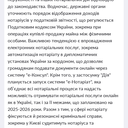
до законодавства. Водночас, державні органи
уточнюють порядок відображення доходів
нотаріусів у податковій звітності, що регулюється
Податковим кодексом України, зокрема при
операціях купівлі-продажу майна між фізичними
особами. Важливою тенденцією є впровадження
електронних нотаріальних послуг, зокрема
автоматизація нотаріату в дипломатичних
установах України за кордоном, що дозволяє
громадянам подавати документи онлайн через
систему "е-Консул". Крім того, у застосунку "Дія"
планується запуск системи "е-Нотаріат", яка
об’єднає всі нотаріальні процеси та надасть
можливість отримувати нотаріальні послуги онлайн
як в Україні, так і за її межами, що заплановано на
2025-2026 роки. Разом з тим, у сфері нотаріату
фіксуються й резонансні кримінальні справи,
зокрема у Києві судитимуть нотаріуса та