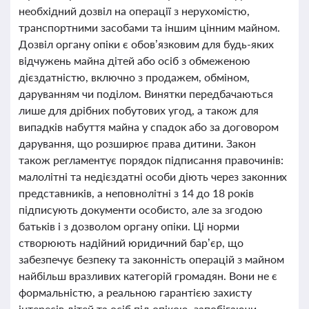
необхідний дозвіл на операції з нерухомістю,
транспортними засобами та іншим цінним майном.
Дозвіл органу опіки є обов’язковим для будь-яких
відчужень майна дітей або осіб з обмеженою
дієздатністю, включно з продажем, обміном,
даруванням чи поділом. Винятки передбачаються
лише для дрібних побутових угод, а також для
випадків набуття майна у спадок або за договором
дарування, що розширює права дитини. Закон
також регламентує порядок підписання правочинів:
малолітні та недієздатні особи діють через законних
представників, а неповнолітні з 14 до 18 років
підписують документи особисто, але за згодою
батьків і з дозволом органу опіки. Ці норми
створюють надійний юридичний бар’єр, що
забезпечує безпеку та законність операцій з майном
найбільш вразливих категорій громадян. Вони не є
формальністю, а реальною гарантією захисту
інтересів дітей та осіб під опікою, запобігаючи