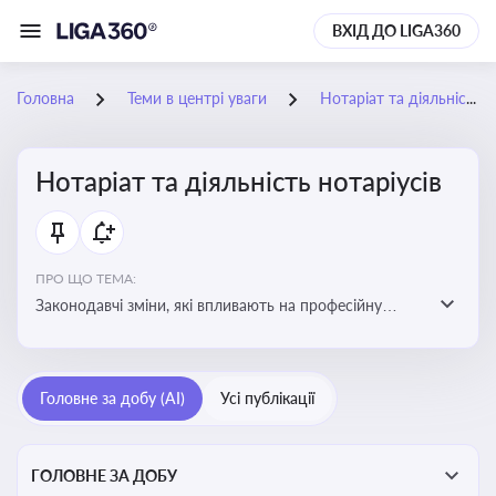
ВХІД ДО LIGA360
Головна
Теми в центрі уваги
Нотаріат та діяльність нотаріусів
Нотаріат та діяльність нотаріусів
ПРО ЩО ТЕМА:
Законодавчі зміни, які впливають на професійну
діяльність нотаріусів. Реальні кейси, які дозволяють
уникнути правових помилок
Головне за добу (AI)
Усі публікації
ГОЛОВНЕ ЗА ДОБУ