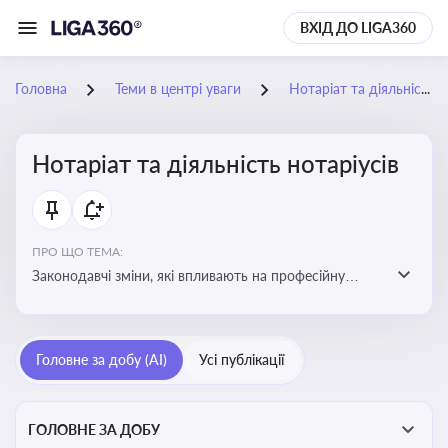
ВХІД ДО LIGA360
Головна
Теми в центрі уваги
Нотаріат та діяльність нотаріусів
Нотаріат та діяльність нотаріусів
ПРО ЩО ТЕМА:
Законодавчі зміни, які впливають на професійну
діяльність нотаріусів. Реальні кейси, які дозволяють
уникнути правових помилок
Головне за добу (AI)
Усі публікації
ГОЛОВНЕ ЗА ДОБУ