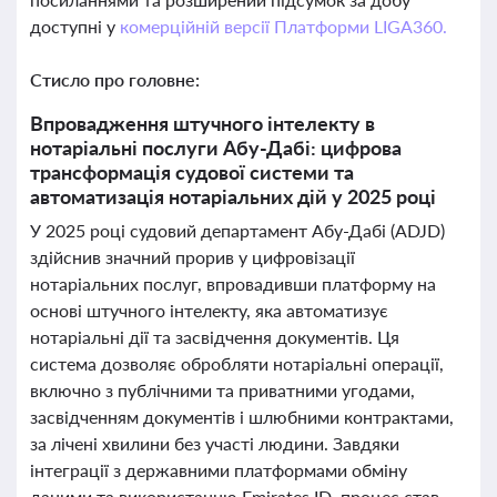
доступні у
комерційній версії Платформи LIGA360.
Стисло про головне:
Впровадження штучного інтелекту в
нотаріальні послуги Абу-Дабі: цифрова
трансформація судової системи та
автоматизація нотаріальних дій у 2025 році
У 2025 році судовий департамент Абу-Дабі (ADJD)
здійснив значний прорив у цифровізації
нотаріальних послуг, впровадивши платформу на
основі штучного інтелекту, яка автоматизує
нотаріальні дії та засвідчення документів. Ця
система дозволяє обробляти нотаріальні операції,
включно з публічними та приватними угодами,
засвідченням документів і шлюбними контрактами,
за лічені хвилини без участі людини. Завдяки
інтеграції з державними платформами обміну
даними та використанню Emirates ID, процес став