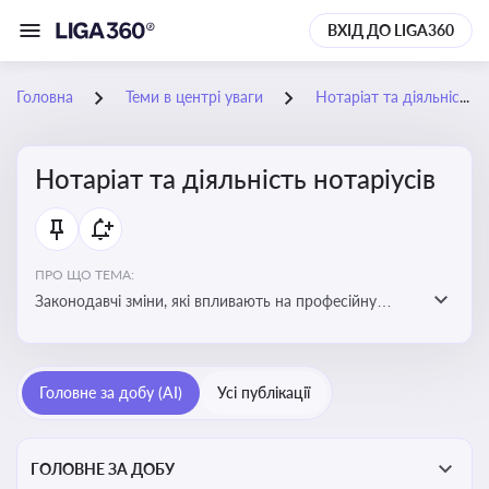
ВХІД ДО LIGA360
Головна
Теми в центрі уваги
Нотаріат та діяльність нотаріусів
Нотаріат та діяльність нотаріусів
ПРО ЩО ТЕМА:
Законодавчі зміни, які впливають на професійну
діяльність нотаріусів. Реальні кейси, які дозволяють
уникнути правових помилок
Головне за добу (AI)
Усі публікації
ГОЛОВНЕ ЗА ДОБУ