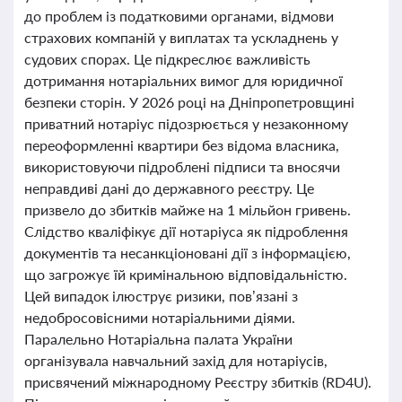
до проблем із податковими органами, відмови
страхових компаній у виплатах та ускладнень у
судових спорах. Це підкреслює важливість
дотримання нотаріальних вимог для юридичної
безпеки сторін. У 2026 році на Дніпропетровщині
приватний нотаріус підозрюється у незаконному
переоформленні квартири без відома власника,
використовуючи підроблені підписи та вносячи
неправдиві дані до державного реєстру. Це
призвело до збитків майже на 1 мільйон гривень.
Слідство кваліфікує дії нотаріуса як підроблення
документів та несанкціоновані дії з інформацією,
що загрожує їй кримінальною відповідальністю.
Цей випадок ілюструє ризики, пов’язані з
недобросовісними нотаріальними діями.
Паралельно Нотаріальна палата України
організувала навчальний захід для нотаріусів,
присвячений міжнародному Реєстру збитків (RD4U).