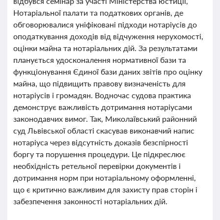
відбувся семінар за участі Міністерства юстиції,
Нотаріальної палати та податкових органів, де
обговорювалися уніфіковані підходи нотаріусів до
оподаткування доходів від відчуження нерухомості,
оцінки майна та нотаріальних дій. За результатами
планується удосконалення нормативної бази та
функціонування Єдиної бази даних звітів про оцінку
майна, що підвищить правову визначеність для
нотаріусів і громадян. Водночас судова практика
демонструє важливість дотримання нотаріусами
законодавчих вимог. Так, Миколаївський районний
суд Львівської області скасував виконавчий напис
нотаріуса через відсутність доказів безспірності
боргу та порушення процедури. Це підкреслює
необхідність ретельної перевірки документів і
дотримання норм при нотаріальному оформленні,
що є критично важливим для захисту прав сторін і
забезпечення законності нотаріальних дій.