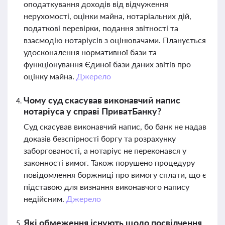
оподаткування доходів від відчуження
нерухомості, оцінки майна, нотаріальних дій,
податкові перевірки, подання звітності та
взаємодію нотаріусів з оцінювачами. Планується
удосконалення нормативної бази та
функціонування Єдиної бази даних звітів про
оцінку майна.
Джерело
Чому суд скасував виконавчий напис
нотаріуса у справі ПриватБанку?
Суд скасував виконавчий напис, бо банк не надав
доказів безспірності боргу та розрахунку
заборгованості, а нотаріус не переконався у
законності вимог. Також порушено процедуру
повідомлення боржниці про вимогу сплати, що є
підставою для визнання виконавчого напису
недійсним.
Джерело
Які обмеження існують щодо посвідчення