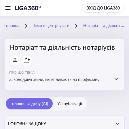
ВХІД ДО LIGA360
Головна
Теми в центрі уваги
Нотаріат та діяльність нотаріусів
Нотаріат та діяльність нотаріусів
ПРО ЩО ТЕМА:
Законодавчі зміни, які впливають на професійну
діяльність нотаріусів. Реальні кейси, які дозволяють
уникнути правових помилок
Головне за добу (AI)
Усі публікації
ГОЛОВНЕ ЗА ДОБУ