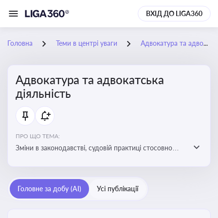
ВХІД ДО LIGA360
Головна
Теми в центрі уваги
Адвокатура та адвокатська діяльність
Адвокатура та адвокатська
діяльність
ПРО ЩО ТЕМА:
Зміни в законодавстві, судовій практиці стосовно
адвокатури. Новини, що стосуються прав адвокатів
та етики їхньої роботи
Головне за добу (AI)
Усі публікації