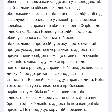
рішення, а також закликає до змін у законодавстві,
які б звільнили військових адвокатів від
обов'язкових внесків та підвищення кваліфікації під
час служби. Паралельно у Львові триває резонансна
кримінальна справа про вбивство Ірини Фаріон, де
адвокатка Лариса Криворучко здійснює захист
обвинуваченого на безоплатній основі,
підкреслюючи професійну етику. Проте судовий
процес ускладнюється через участь адвоката з
призупиненим свідоцтвом, що ставить під сумнів
законність ухвал суду і може призвести до
повторного розгляду справи. Цей випадок викликає
дискусії про дотримання законодавства та
стандартів Європейського суду з прав людини. Крім
того, адвокатура стикається з проблемою
нерівності у мобілізації: керівники органів
адвокатського самоврядування мають фактичну
бронь, тоді як більшість адвокатів не захищені від
призову. Це породжує корупційні ризики та