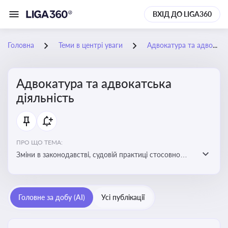
ВХІД ДО LIGA360
Головна
Теми в центрі уваги
Адвокатура та адвокатська діяльність
Адвокатура та адвокатська
діяльність
ПРО ЩО ТЕМА:
Зміни в законодавстві, судовій практиці стосовно
адвокатури. Новини, що стосуються прав адвокатів
та етики їхньої роботи
Головне за добу (AI)
Усі публікації