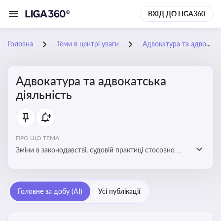
ВХІД ДО LIGA360
Головна
Теми в центрі уваги
Адвокатура та адвокатська діяльність
Адвокатура та адвокатська
діяльність
ПРО ЩО ТЕМА:
Зміни в законодавстві, судовій практиці стосовно
адвокатури. Новини, що стосуються прав адвокатів
та етики їхньої роботи
Головне за добу (AI)
Усі публікації