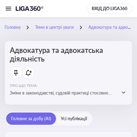
ВХІД ДО LIGA360
Головна
Теми в центрі уваги
Адвокатура та адвокатська діяльність
Адвокатура та адвокатська
діяльність
ПРО ЩО ТЕМА:
Зміни в законодавстві, судовій практиці стосовно
адвокатури. Новини, що стосуються прав адвокатів
та етики їхньої роботи
Головне за добу (AI)
Усі публікації