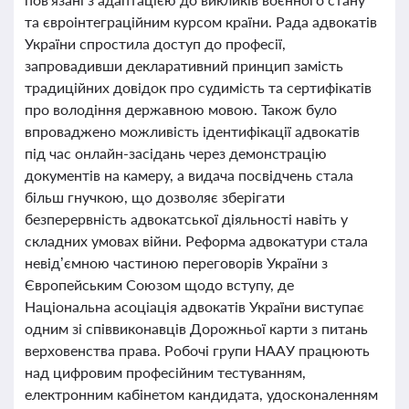
та євроінтеграційним курсом країни. Рада адвокатів
України спростила доступ до професії,
запровадивши декларативний принцип замість
традиційних довідок про судимість та сертифікатів
про володіння державною мовою. Також було
впроваджено можливість ідентифікації адвокатів
під час онлайн-засідань через демонстрацію
документів на камеру, а видача посвідчень стала
більш гнучкою, що дозволяє зберігати
безперервність адвокатської діяльності навіть у
складних умовах війни. Реформа адвокатури стала
невід’ємною частиною переговорів України з
Європейським Союзом щодо вступу, де
Національна асоціація адвокатів України виступає
одним зі співвиконавців Дорожньої карти з питань
верховенства права. Робочі групи НААУ працюють
над цифровим професійним тестуванням,
електронним кабінетом кандидата, удосконаленням