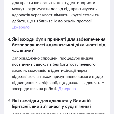
для практичних занять, де студенти-юристи
можуть отримувати досвід від практикуючих
адвокатів через квест-кімнати, круглі столи та
дебати, що наближає їх до реалій професії.
Джерело
Які заходи були прийняті для забезпечення
безперервності адвокатської діяльності під
час війни?
Запроваджено спрощені процедури видачі
посвідчень адвокатів без багатоступеневого
захисту, можливість ідентифікації через
відеозв'язок, а також призупинено вимоги щодо
підвищення кваліфікації, що дозволяє адвокатам
зосередитись на роботі.
Джерело
Які наслідки для адвоката у Великій
Британії, який з'явився у суді п'яним?
Адвоката оштрафували на 1000 фунтів стерлінгів,