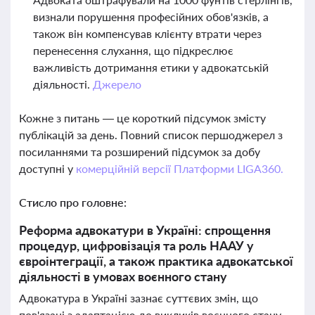
визнали порушення професійних обов'язків, а
також він компенсував клієнту втрати через
перенесення слухання, що підкреслює
важливість дотримання етики у адвокатській
діяльності.
Джерело
Кожне з питань — це короткий підсумок змісту
публікацій за день. Повний список першоджерел з
посиланнями та розширений підсумок за добу
доступні у
комерційній версії Платформи LIGA360.
Стисло про головне:
Реформа адвокатури в Україні: спрощення
процедур, цифровізація та роль НААУ у
євроінтеграції, а також практика адвокатської
діяльності в умовах воєнного стану
Адвокатура в Україні зазнає суттєвих змін, що
пов'язані з адаптацією до викликів воєнного стану