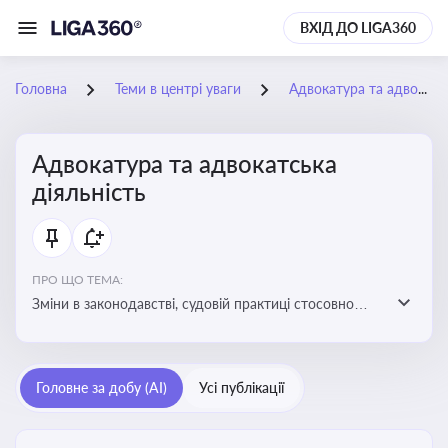
ВХІД ДО LIGA360
Головна
Теми в центрі уваги
Адвокатура та адвокатська діяльність
Адвокатура та адвокатська
діяльність
ПРО ЩО ТЕМА:
Зміни в законодавстві, судовій практиці стосовно
адвокатури. Новини, що стосуються прав адвокатів
та етики їхньої роботи
Головне за добу (AI)
Усі публікації