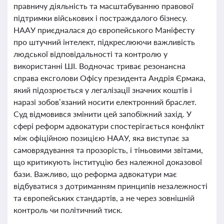
правничу діяльність та масштабуванню правової
підтримки військових і постраждалого бізнесу.
НААУ приєдналася до європейського Маніфесту
про штучний інтелект, підкреслюючи важливість
людської відповідальності та контролю у
використанні ШІ. Водночас триває резонансна
справа ексголови Офісу президента Андрія Єрмака,
який підозрюється у легалізації значних коштів і
наразі зобов’язаний носити електронний браслет.
Суд відмовився змінити цей запобіжний захід. У
сфері реформ адвокатури спостерігається конфлікт
між офіційною позицією НААУ, яка виступає за
самоврядування та прозорість, і тіньовими звітами,
що критикують інституцію без належної доказової
бази. Важливо, що реформа адвокатури має
відбуватися з дотриманням принципів незалежності
та європейських стандартів, а не через зовнішній
контроль чи політичний тиск.