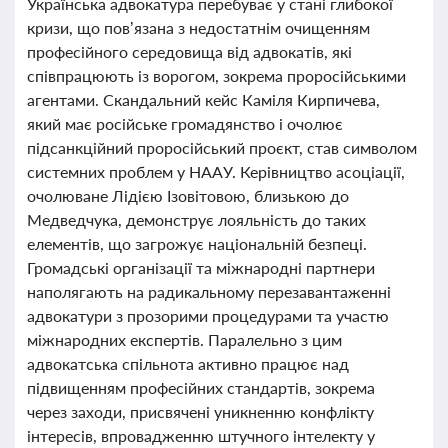
Українська адвокатура перебуває у стані глибокої
кризи, що пов’язана з недостатнім очищенням
професійного середовища від адвокатів, які
співпрацюють із ворогом, зокрема проросійськими
агентами. Скандальний кейс Каміля Кирпичева,
який має російське громадянство і очолює
підсанкційний проросійський проєкт, став символом
системних проблем у НААУ. Керівництво асоціації,
очолюване Лідією Ізовітовою, близькою до
Медведчука, демонструє лояльність до таких
елементів, що загрожує національній безпеці.
Громадські організації та міжнародні партнери
наполягають на радикальному перезавантаженні
адвокатури з прозорими процедурами та участю
міжнародних експертів. Паралельно з цим
адвокатська спільнота активно працює над
підвищенням професійних стандартів, зокрема
через заходи, присвячені уникненню конфлікту
інтересів, впровадженню штучного інтелекту у