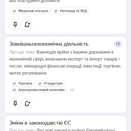
або благодійної допомоги
Фінансові послуги
Митниця та ЗЕД
Зовнішньоекономічна діяльність
+1
Про що тема:
Взаємодія країни з іншими державами в
економічній сфері, включаючи експорт та імпорт товарів і
послуг, міжнародні фінансові операції, інвестиції, торгівлю,
митне регулювання
Торгівля
IT-індустрія
Агропромисловий комплекс
+2
Зміни в законодавстві ЄС
Про що тема:
Про нові закони в країнах Європейського