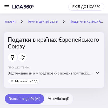
ВХІД ДО LIGA360
Головна
Теми в центрі уваги
Податки в країнах Європейського Союзу
Податки в країнах Європейського
Союзу
ПРО ЩО ТЕМА:
Відстеження змін у податкових законах і політиках
країн ЄС. Моніторинг кейсів, що впливають на бізнес-
Митниця та ЗЕД
процеси та фінансову звітність
Головне за добу (AI)
Усі публікації