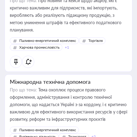
Про що тема:
Про новини та кейси щодо акцизу, які є
критично важливим для підприємств, які імпортують,
виробляють або реалізують підакцизну продукцію, з
метою уникнення штрафів та ефективного податкового
планування.
Паливно-енергетичний комплекс
Торгівля
Харчова промисловість
+1
Міжнародна технічна допомога
Про що тема:
Тема охоплює процеси правового
оформлення, адміністрування і контролю технічної
допомоги, що надається Україні з-за кордону, і є критично
важливою для ефективного використання ресурсів у сфері
розвитку, реформ та інфраструктурних проєктів
Паливно-енергетичний комплекс
Будівельна діяльність
Транспорт
+2