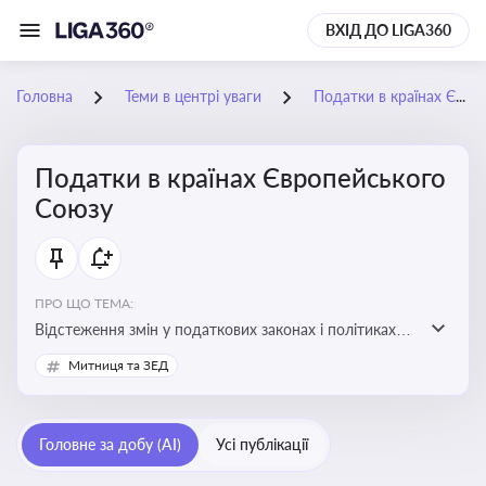
ВХІД ДО LIGA360
Головна
Теми в центрі уваги
Податки в країнах Європейського Союзу
Податки в країнах Європейського
Союзу
ПРО ЩО ТЕМА:
Відстеження змін у податкових законах і політиках
країн ЄС. Моніторинг кейсів, що впливають на бізнес-
Митниця та ЗЕД
процеси та фінансову звітність
Головне за добу (AI)
Усі публікації