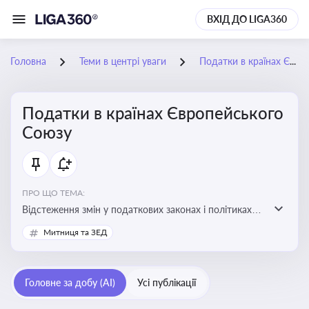
ВХІД ДО LIGA360
Головна
Теми в центрі уваги
Податки в країнах Європейського Союзу
Податки в країнах Європейського
Союзу
ПРО ЩО ТЕМА:
Відстеження змін у податкових законах і політиках
країн ЄС. Моніторинг кейсів, що впливають на бізнес-
Митниця та ЗЕД
процеси та фінансову звітність
Головне за добу (AI)
Усі публікації