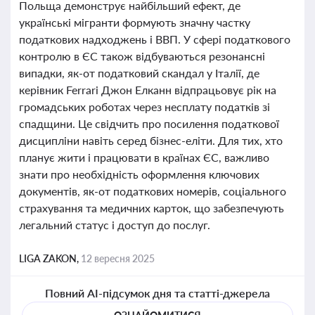
Польща демонструє найбільший ефект, де
українські мігранти формують значну частку
податкових надходжень і ВВП. У сфері податкового
контролю в ЄС також відбуваються резонансні
випадки, як-от податковий скандал у Італії, де
керівник Ferrari Джон Елканн відпрацьовує рік на
громадських роботах через несплату податків зі
спадщини. Це свідчить про посилення податкової
дисципліни навіть серед бізнес-еліти. Для тих, хто
планує жити і працювати в країнах ЄС, важливо
знати про необхідність оформлення ключових
документів, як-от податкових номерів, соціального
страхування та медичних карток, що забезпечують
легальний статус і доступ до послуг.
LIGA ZAKON,
12 вересня 2025
Повний AI-підсумок дня та статті-джерела