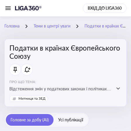
ВХІД ДО LIGA360
Головна
Теми в центрі уваги
Податки в країнах Європейського Союзу
Податки в країнах Європейського
Союзу
ПРО ЩО ТЕМА:
Відстеження змін у податкових законах і політиках
країн ЄС. Моніторинг кейсів, що впливають на бізнес-
Митниця та ЗЕД
процеси та фінансову звітність
Головне за добу (AI)
Усі публікації