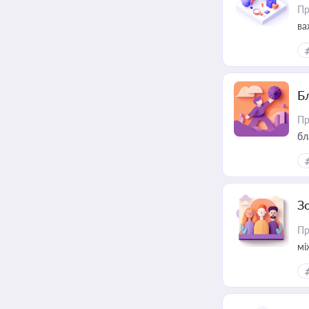
Пр
ва
Б
Пр
бл
З
Пр
мі