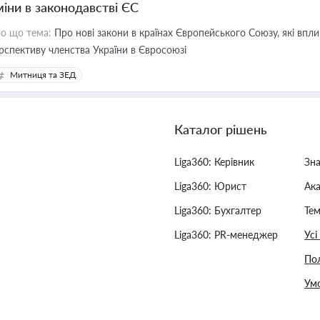
міни в законодавстві ЄС
о що тема:
Про нові закони в країнах Європейського Союзу, які впливають на умови торгівлі, трудової міграції, інтеграції та
рспективу членства України в Євросоюзі
Митниця та ЗЕД
Каталог рішень
Liga360: Керівник
Зн
Liga360: Юрист
Ак
Liga360: Бухгалтер
Тем
Liga360: PR-менеджер
Усі
Пол
Умо