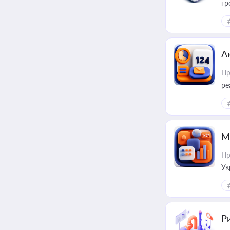
гр
А
Пр
ре
М
Пр
Ук
ін
Ри