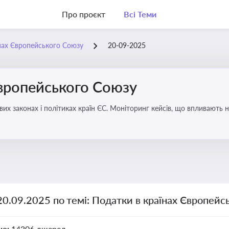
Про проєкт
Всі Теми
нах Європейського Союзу
20-09-2025
Європейського Союзу
их законах і політиках країн ЄС. Моніторинг кейсів, що впливають на
20.09.2025 по темі: Податки в країнах Європейс
но:
14306 джерел