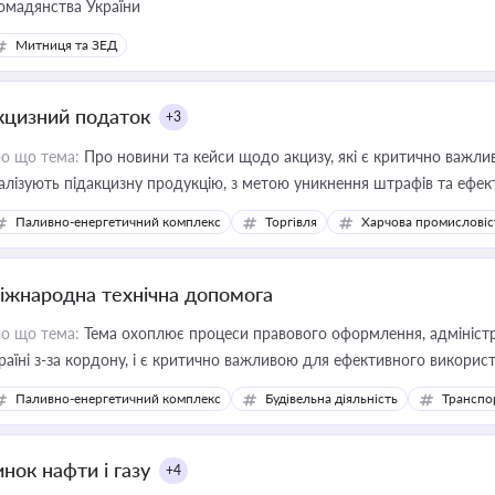
омадянства України
Митниця та ЗЕД
кцизний податок
+3
о що тема:
Про новини та кейси щодо акцизу, які є критично важли
алізують підакцизну продукцію, з метою уникнення штрафів та ефек
Паливно-енергетичний комплекс
Торгівля
Харчова промисловіс
іжнародна технічна допомога
о що тема:
Тема охоплює процеси правового оформлення, адміністр
раїні з-за кордону, і є критично важливою для ефективного використ
фраструктурних проєктів
Паливно-енергетичний комплекс
Будівельна діяльність
Транспо
нок нафти і газу
+4