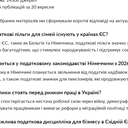
5 публікацій за 20 вересня
ібраних матеріалів ми сформували короткі відповіді на актуал
аткові пільги для сімей існують у країнах ЄС?
х ЄС, таких як Бельгія та Німеччина, податкові пільги знач
 багатодітних, що стимулює народжуваність і підтримує соц
иться у податковому законодавстві Німеччини з 202
оку в Німеччині планується звільнення від податків надбаво
, а також податкові знижки для пенсіонерів, які продовжу
лики стоять перед ринком праці в Україні?
і спостерігається нестача робочої сили через війну, демограф
увати працівникам і вимагає реформ у міграційній політиці 
жлива податкова дисципліна для бізнесу в Східній Є