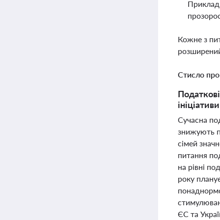
Приклад 
прозорос
Кожне з пи
розширений
Стисло про
Податкові 
ініціативи
Сучасна под
знижують п
сімей значн
питання по
на рівні по
року плану
понаднормо
стимулюван
ЄС та Украї