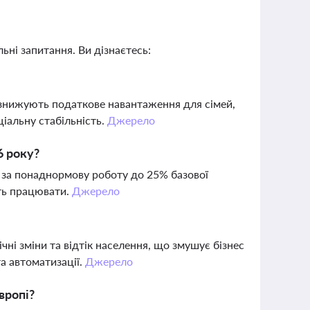
ьні запитання. Ви дізнаєтесь:
но знижують податкове навантаження для сімей,
іальну стабільність.
Джерело
6 року?
к за понаднормову роботу до 25% базової
ють працювати.
Джерело
ічні зміни та відтік населення, що змушує бізнес
та автоматизації.
Джерело
вропі?