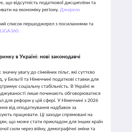
є, що відсутність податкової дисципліни та
вати на економіку регіону.
Джерело
вний список першоджерел з посиланнями та
 LIGA360.
инку в Україні: нові законодавчі
начну увагу до сімейних пільг, які суттєво
у Бельгії та Німеччині податкові ставки для
дтримує соціальну стабільність. В Україні ж
ароджуваності лише починають обговорюватися
л для реформ у цій сфері. У Німеччині з 2026
ння від оподаткування надбавок за
жують працювати. Ці заходи спрямовані на
дян, що може стати прикладом для інших країн
чої сили через війну, демографічні зміни та