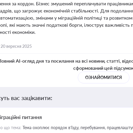
лення за кордон. Бізнес змушений переплачувати працівникам
адрів, що загрожує економічній стабільності. Для подоланн
втоматизацією, змінами у міграційній політиці та розвитком
опі, які мають значні податкові борги, ілюструє важливість 
ності економіки.
,
20 вересня 2025
Повний AI-огляд дня та посилання на всі новини, статті, віде
сформований цей підсумо
ОЗНАЙОМИТИСЯ
уть вас зацікавити:
іграційні питання
о що тема:
Тема охоплює порядок в’їзду, перебування, працевлаштув