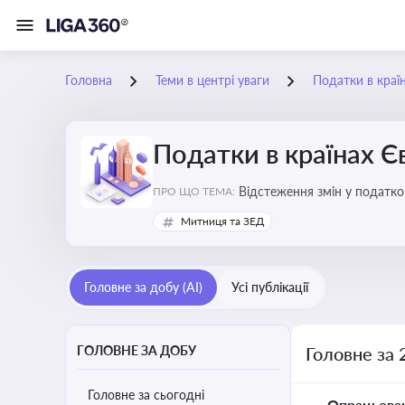
Головна
Теми в центрі уваги
Податки в краї
Податки в країнах 
Відстеження змін у податков
ПРО ЩО ТЕМА:
Митниця та ЗЕД
Головне за добу (AI)
Усі публікації
ГОЛОВНЕ ЗА ДОБУ
Головне за 
Головне за сьогодні
Опрацьова