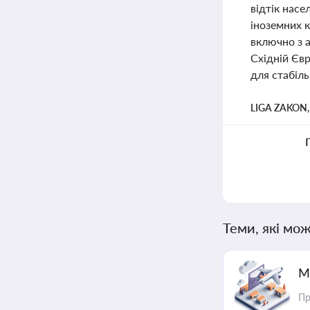
відтік насе
іноземних к
включно з а
Східній Євр
для стабіль
LIGA ZAKON
Теми, які мож
М
Пр