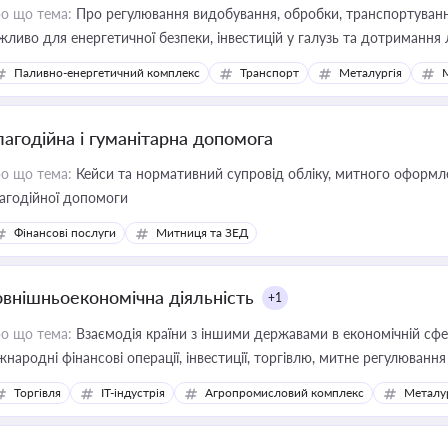
о що тема:
Про регулювання видобування, обробки, транспортування
жливо для енергетичної безпеки, інвестицій у галузь та дотримання 
Паливно-енергетичний комплекс
Транспорт
Металургія
лагодійна і гуманітарна допомога
о що тема:
Кейси та нормативний супровід обліку, митного оформлен
агодійної допомоги
Фінансові послуги
Митниця та ЗЕД
овнішньоекономічна діяльність
+1
о що тема:
Взаємодія країни з іншими державами в економічній сфері
жнародні фінансові операції, інвестиції, торгівлю, митне регулювання
Торгівля
IT-індустрія
Агропромисловий комплекс
Металу