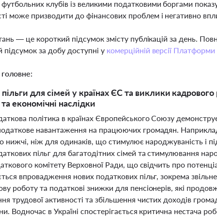
футбольних клубів із великими податковими боргами показу
ті може призводити до фінансових проблем і негативно впли
тань — це короткий підсумок змісту публікацій за день. По
 підсумок за добу доступні у
комерційній версії Платформи
 головне:
пільги для сімей у країнах ЄС та виклики кадрового р
 та економічні наслідки
аткова політика в країнах Європейського Союзу демонструє з
одаткове навантаження на працюючих громадян. Наприклад, 
о нижчі, ніж для одинаків, що стимулює народжуваність і пі
даткових пільг для багатодітних сімей та стимулювання н
даткового комітету Верховної Ради, що свідчить про потенціа
ється впровадження нових податкових пільг, зокрема звільне
ву роботу та податкові знижки для пенсіонерів, які продов
ня трудової активності та збільшення чистих доходів грома
ни. Водночас в Україні спостерігається критична нестача робо