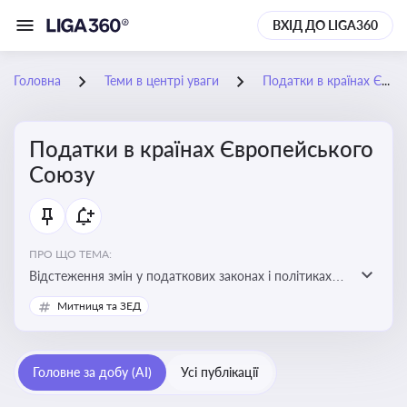
ВХІД ДО LIGA360
Головна
Теми в центрі уваги
Податки в країнах Європейського Союзу
Податки в країнах Європейського
Союзу
ПРО ЩО ТЕМА:
Відстеження змін у податкових законах і політиках
країн ЄС. Моніторинг кейсів, що впливають на бізнес-
Митниця та ЗЕД
процеси та фінансову звітність
Головне за добу (AI)
Усі публікації