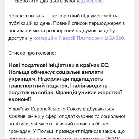
скоротити дію цього закону.
Джерело
Кожне з питань — це короткий підсумок змісту
публікацій за день. Повний список першоджерел з
посиланнями та розширений підсумок за добу
доступні у
комерційній версії Платформи LIGA360.
Стисло про головне:
Нові податкові ініціативи в країнах ЄС:
Польща обмежує соціальні виплати
українцям, Нідерланди підвищують
транспортний податок, Італія вводить
податок на собак, Франція уникає жорсткої
економії
У країнах Європейського Союзу відбуваються
важливі зміни у сфері оподаткування та соціальної
політики, які мають значний вплив на бізнес і
громадян. У Польщі президент підписав закон, що
обмежує соціальні виплати за програмою "800+"