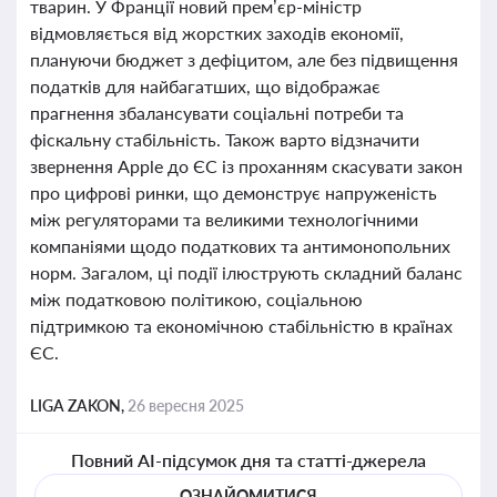
тварин. У Франції новий прем’єр-міністр
відмовляється від жорстких заходів економії,
плануючи бюджет з дефіцитом, але без підвищення
податків для найбагатших, що відображає
прагнення збалансувати соціальні потреби та
фіскальну стабільність. Також варто відзначити
звернення Apple до ЄС із проханням скасувати закон
про цифрові ринки, що демонструє напруженість
між регуляторами та великими технологічними
компаніями щодо податкових та антимонопольних
норм. Загалом, ці події ілюструють складний баланс
між податковою політикою, соціальною
підтримкою та економічною стабільністю в країнах
ЄС.
LIGA ZAKON,
26 вересня 2025
Повний AI-підсумок дня та статті-джерела
ОЗНАЙОМИТИСЯ