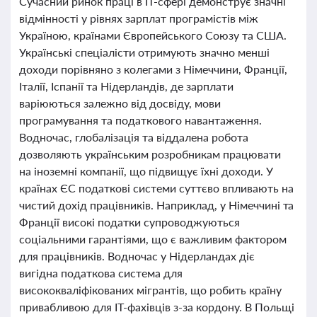
Сучасний ринок праці в ІТ-сфері демонструє значні
відмінності у рівнях зарплат програмістів між
Україною, країнами Європейського Союзу та США.
Українські спеціалісти отримують значно менші
доходи порівняно з колегами з Німеччини, Франції,
Італії, Іспанії та Нідерландів, де зарплати
варіюються залежно від досвіду, мови
програмування та податкового навантаження.
Водночас, глобалізація та віддалена робота
дозволяють українським розробникам працювати
на іноземні компанії, що підвищує їхні доходи. У
країнах ЄС податкові системи суттєво впливають на
чистий дохід працівників. Наприклад, у Німеччині та
Франції високі податки супроводжуються
соціальними гарантіями, що є важливим фактором
для працівників. Водночас у Нідерландах діє
вигідна податкова система для
висококваліфікованих мігрантів, що робить країну
привабливою для ІТ-фахівців з-за кордону. В Польщі