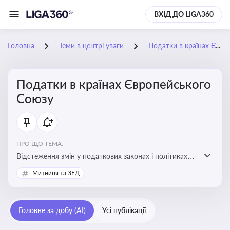
ВХІД ДО LIGA360
Головна
Теми в центрі уваги
Податки в країнах Європейського Союзу
Податки в країнах Європейського
Союзу
ПРО ЩО ТЕМА:
Відстеження змін у податкових законах і політиках
країн ЄС. Моніторинг кейсів, що впливають на бізнес-
Митниця та ЗЕД
процеси та фінансову звітність
Головне за добу (AI)
Усі публікації