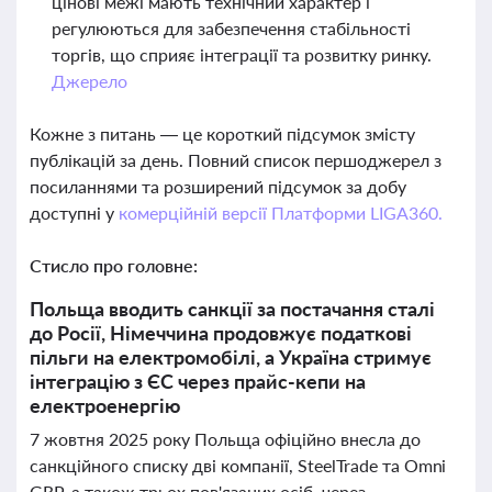
цінові межі мають технічний характер і
регулюються для забезпечення стабільності
торгів, що сприяє інтеграції та розвитку ринку.
Джерело
Кожне з питань — це короткий підсумок змісту
публікацій за день. Повний список першоджерел з
посиланнями та розширений підсумок за добу
доступні у
комерційній версії Платформи LIGA360.
Стисло про головне:
Польща вводить санкції за постачання сталі
до Росії, Німеччина продовжує податкові
пільги на електромобілі, а Україна стримує
інтеграцію з ЄС через прайс-кепи на
електроенергію
7 жовтня 2025 року Польща офіційно внесла до
санкційного списку дві компанії, SteelTrade та Omni
GRP, а також трьох пов'язаних осіб, через