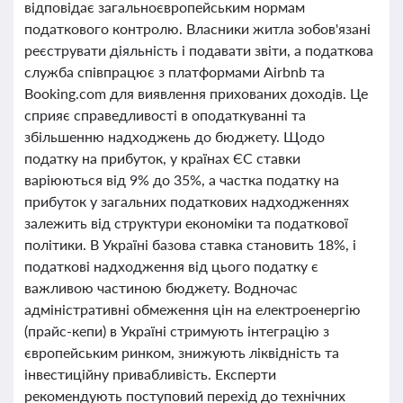
відповідає загальноєвропейським нормам
податкового контролю. Власники житла зобов'язані
реєструвати діяльність і подавати звіти, а податкова
служба співпрацює з платформами Airbnb та
Booking.com для виявлення прихованих доходів. Це
сприяє справедливості в оподаткуванні та
збільшенню надходжень до бюджету. Щодо
податку на прибуток, у країнах ЄС ставки
варіюються від 9% до 35%, а частка податку на
прибуток у загальних податкових надходженнях
залежить від структури економіки та податкової
політики. В Україні базова ставка становить 18%, і
податкові надходження від цього податку є
важливою частиною бюджету. Водночас
адміністративні обмеження цін на електроенергію
(прайс-кепи) в Україні стримують інтеграцію з
європейським ринком, знижують ліквідність та
інвестиційну привабливість. Експерти
рекомендують поступовий перехід до технічних