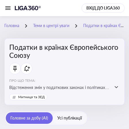
ВХІД ДО LIGA360
Головна
Теми в центрі уваги
Податки в країнах Європейського Союзу
Податки в країнах Європейського
Союзу
ПРО ЩО ТЕМА:
Відстеження змін у податкових законах і політиках
країн ЄС. Моніторинг кейсів, що впливають на бізнес-
Митниця та ЗЕД
процеси та фінансову звітність
Головне за добу (AI)
Усі публікації