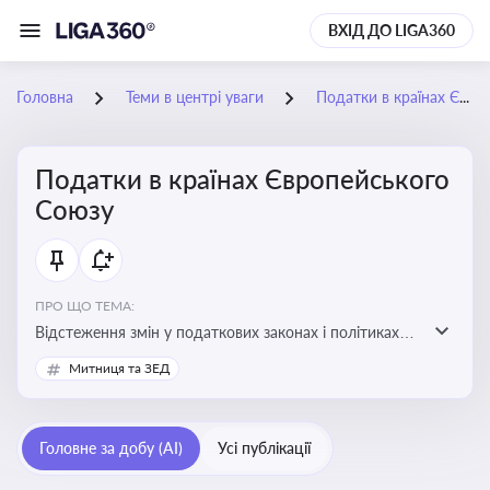
ВХІД ДО LIGA360
Головна
Теми в центрі уваги
Податки в країнах Європейського Союзу
Податки в країнах Європейського
Союзу
ПРО ЩО ТЕМА:
Відстеження змін у податкових законах і політиках
країн ЄС. Моніторинг кейсів, що впливають на бізнес-
Митниця та ЗЕД
процеси та фінансову звітність
Головне за добу (AI)
Усі публікації