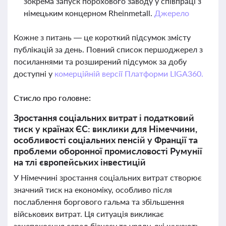
зокрема запуск порохового заводу у співпраці з
німецьким концерном Rheinmetall.
Джерело
Кожне з питань — це короткий підсумок змісту
публікацій за день. Повний список першоджерел з
посиланнями та розширений підсумок за добу
доступні у
комерційній версії Платформи LIGA360.
Стисло про головне:
Зростання соціальних витрат і податковий
тиск у країнах ЄС: виклики для Німеччини,
особливості соціальних пенсій у Франції та
проблеми оборонної промисловості Румунії
на тлі європейських інвестицій
У Німеччині зростання соціальних витрат створює
значний тиск на економіку, особливо після
послаблення боргового гальма та збільшення
військових витрат. Ця ситуація викликає
занепокоєння серед бізнесу та уряду, які шукають