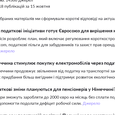
18 публікацій за 15 жовтня
ібраних матеріалів ми сформували короткі відповіді на актуал
і податкові ініціативи готує Євросоюз для вирішення
сія розробляє план, який включає регулювання короткостро
com, податкові пільги для забудовників та захист прав оренд
жерело
ччина стимулює покупку електромобілів через подат
еччини продовжує звільнення від податку на транспортні за
х придбання більш вигідним і підтримує розвиток екологічн
аткові зміни плануються для пенсіонерів у Німеччині
ри зможуть заробляти до 2000 євро на місяць без сплати п
допомогти подолати дефіцит робочої сили.
Джерело