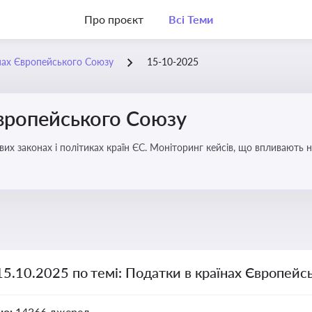
Про проєкт
Всі Теми
нах Європейського Союзу
15-10-2025
Європейського Союзу
их законах і політиках країн ЄС. Моніторинг кейсів, що впливають на
15.10.2025 по темі: Податки в країнах Європейс
но:
14366 джерел