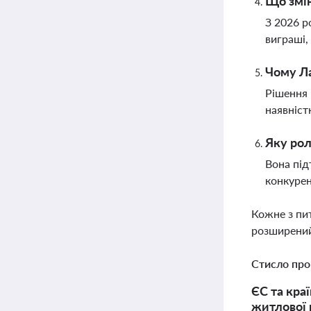
Що змін
З 2026 р
виграші,
Чому Ла
Рішення 
наявніст
Яку рол
Вона під
конкурен
Кожне з пи
розширений
Стисло про
ЄС та кра
житлової 