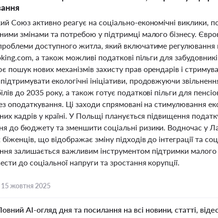
вання
ий Союз активно реагує на соціально-економічні виклики, по
ими змінами та потребою у підтримці малого бізнесу. Єврок
проблеми доступного житла, який включатиме регулювання 
oking.com, а також можливі податкові пільги для забудовникі
є пошук нових механізмів захисту прав орендарів і стримува
підтримувати екологічні ініціативи, продовжуючи звільнення
лів до 2035 року, а також готує податкові пільги для пенсіо
без оподаткування. Ці заходи спрямовані на стимулювання ек
них кадрів у країні. У Польщі планується підвищення податк
я до бюджету та зменшити соціальні ризики. Водночас у Ла
 біженців, що відображає зміну підходів до інтеграції та с
ня залишається важливим інструментом підтримки малого біз
сти до соціальної напруги та зростання корупції.
,
15 жовтня 2025
Повний AI-огляд дня та посилання на всі новини, статті, віде