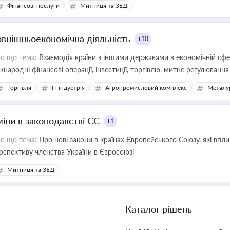
Фінансові послуги
Митниця та ЗЕД
овнішньоекономічна діяльність
+10
о що тема:
Взаємодія країни з іншими державами в економічній сфері
жнародні фінансові операції, інвестиції, торгівлю, митне регулювання
Торгівля
IT-індустрія
Агропромисловий комплекс
Металу
міни в законодавстві ЄС
+1
о що тема:
Про нові закони в країнах Європейського Союзу, які впливають на умови торгівлі, трудової міграції, інтеграції та
рспективу членства України в Євросоюзі
Митниця та ЗЕД
Каталог рішень