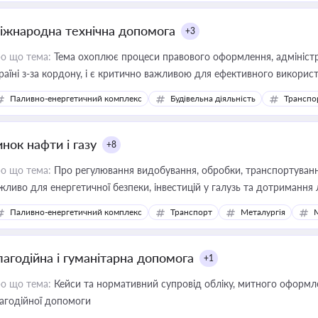
іжнародна технічна допомога
+3
о що тема:
Тема охоплює процеси правового оформлення, адміністр
раїні з-за кордону, і є критично важливою для ефективного використ
фраструктурних проєктів
Паливно-енергетичний комплекс
Будівельна діяльність
Транспо
нок нафти і газу
+8
о що тема:
Про регулювання видобування, обробки, транспортування
жливо для енергетичної безпеки, інвестицій у галузь та дотримання 
Паливно-енергетичний комплекс
Транспорт
Металургія
лагодійна і гуманітарна допомога
+1
о що тема:
Кейси та нормативний супровід обліку, митного оформлен
агодійної допомоги