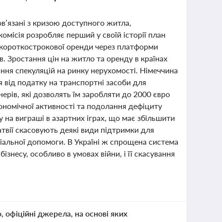
в’язані з кризою доступного житла,
омісія розробляє перший у своїй історії план
короткострокової оренди через платформи
в. Зростання цін на житло та оренду в країнах
ння спекуляцій на ринку нерухомості. Німеччина
 від податку на транспортні засоби для
нерів, які дозволять їм заробляти до 2000 євро
ономічної активності та подолання дефіциту
у на виграші в азартних іграх, що має збільшити
твії скасовують деякі види підтримки для
оціальної допомоги. В Україні ж спрощена система
несу, особливо в умовах війни, і її скасування
о, офіційні джерела, на основі яких