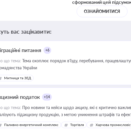
сформований цей підсумо
ОЗНАЙОМИТИСЯ
уть вас зацікавити:
іграційні питання
+6
о що тема:
Тема охоплює порядок в’їзду, перебування, працевлаштув
омадянства України
Митниця та ЗЕД
кцизний податок
+14
о що тема:
Про новини та кейси щодо акцизу, які є критично важли
алізують підакцизну продукцію, з метою уникнення штрафів та ефек
Паливно-енергетичний комплекс
Торгівля
Харчова промисловіс