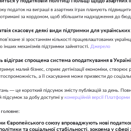
иться у податковій політиці Польщі щодо азартних і
оку податок на виграші в азартних іграх планують підвищит
 отримані за кордоном, щоб збільшити надходження до бюд
твія скасовує деякі види підтримки для українських
пов’язане зі зростанням кількості працевлаштованих україн
ю інших механізмів підтримки зайнятості.
Джерело
ь відіграє спрощена система оподаткування в Україні 
тримує малий бізнес, сприяє детінізації економіки, створює 
тоспроможність, а її скасування може призвести до соціальн
тань — це короткий підсумок змісту публікацій за день. По
 підсумок за добу доступні у
комерційній версії Платформи
 головне:
їни Європейського союзу впроваджують нові податков
політики та соціальної стабільності, зокрема у сфері