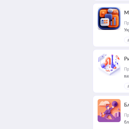
М
Пр
Ук
ін
Ри
Пр
ва
Б
Пр
бл