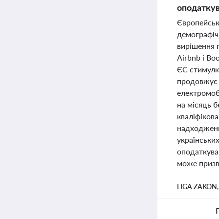
оподатку
Європейськ
демографічн
вирішення 
Airbnb і Bo
ЄС стимулю
продовжує 
електромобі
на місяць 
кваліфікова
надходженн
українських
оподаткуван
може призве
LIGA ZAKON