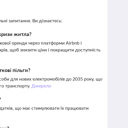
ьні запитання. Ви дізнаєтесь:
 кризи житла?
кової оренди через платформи Airbnb і
арів, щоб знизити ціни і покращити доступність
кові пільги?
соби для нових електромобілів до 2035 року, що
ого транспорту.
Джерело
?
одатків, що має стимулювати їх працювати