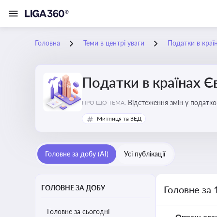
Головна
Теми в центрі уваги
Податки в краї
Податки в країнах 
Відстеження змін у податков
ПРО ЩО ТЕМА:
Митниця та ЗЕД
Головне за добу (AI)
Усі публікації
ГОЛОВНЕ ЗА ДОБУ
Головне за 
Головне за сьогодні
Опрацьова