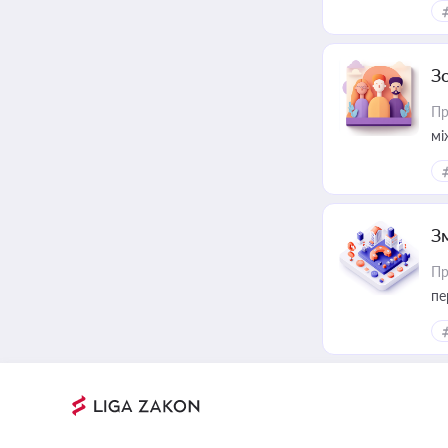
З
Пр
мі
З
Пр
пе