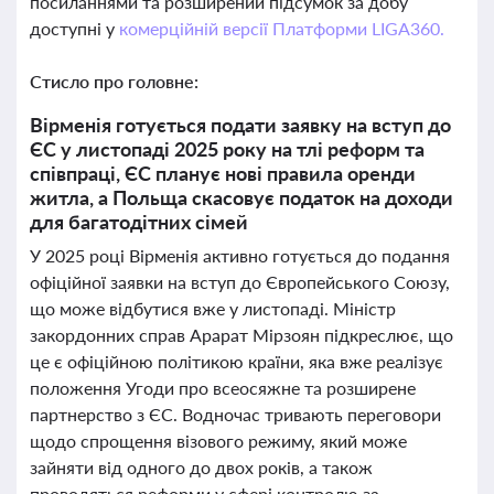
посиланнями та розширений підсумок за добу
доступні у
комерційній версії Платформи LIGA360.
Стисло про головне:
Вірменія готується подати заявку на вступ до
ЄС у листопаді 2025 року на тлі реформ та
співпраці, ЄС планує нові правила оренди
житла, а Польща скасовує податок на доходи
для багатодітних сімей
У 2025 році Вірменія активно готується до подання
офіційної заявки на вступ до Європейського Союзу,
що може відбутися вже у листопаді. Міністр
закордонних справ Арарат Мірзоян підкреслює, що
це є офіційною політикою країни, яка вже реалізує
положення Угоди про всеосяжне та розширене
партнерство з ЄС. Водночас тривають переговори
щодо спрощення візового режиму, який може
зайняти від одного до двох років, а також
проводяться реформи у сфері контролю за