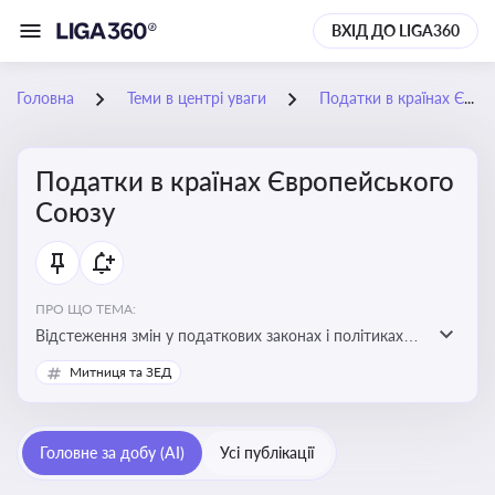
ВХІД ДО LIGA360
Головна
Теми в центрі уваги
Податки в країнах Європейського Союзу
Податки в країнах Європейського
Союзу
ПРО ЩО ТЕМА:
Відстеження змін у податкових законах і політиках
країн ЄС. Моніторинг кейсів, що впливають на бізнес-
Митниця та ЗЕД
процеси та фінансову звітність
Головне за добу (AI)
Усі публікації