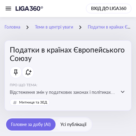
ВХІД ДО LIGA360
Головна
Теми в центрі уваги
Податки в країнах Європейського Союзу
Податки в країнах Європейського
Союзу
ПРО ЩО ТЕМА:
Відстеження змін у податкових законах і політиках
країн ЄС. Моніторинг кейсів, що впливають на бізнес-
Митниця та ЗЕД
процеси та фінансову звітність
Головне за добу (AI)
Усі публікації