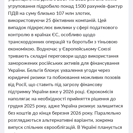
угруповання підробило понад 1500 рахунків-фактур
ПДВ на суму близько 107 млн злотих,
використовуючи 25 фіктивних компаній. Цей
випадок підкреслює виклики у сфері податкового
контролю в країнах ЄС, особливо щодо
транскордонних операцій та боротьби з тіньовою
економікою. Водночас у Європейському Союзі
тривають складні переговори щодо використання
заморожених російських активів для фінансування
України. Бельгія блокує ухвалення угоди через
юридичні ризики та побоювання можливих позовів
від Росії, що ставить під загрозу фінансову
підтримку України вже у 2026 році. Єврокомісія
наполягає на необхідності прийняття рішення до
грудня 2025 року, адже Україна ризикує залишитися
без коштів до кінця березня 2026 року. Паралельно
розглядаються альтернативні варіанти, зокрема
випуск спільних єврооблігацій. В Україні планується