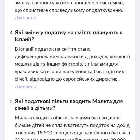
зможуть користуватися спрощеною системою,
що сприятиме справедливому оподаткуванню.
Джерело
Які зміни у податку на сміття планують в
Іспанії?
В Іспанії податок на сміття стане
диференційованим залежно від доходів, кількості
мешканців та інших факторів, з пільгами для
вразливих категорій населення та багатодітних
сімей, відповідно до європейських директив.
Джерело
Які податкові пільги вводить Мальта для
сімей з дітьми?
Мальта вводить пільги, за якими батьки двох і
більше дітей не сплачуватимуть податок на дохід
з перших 18 500 євро доходу на кожного батька з
2026 року, з поступовим збільшенням до 30 000