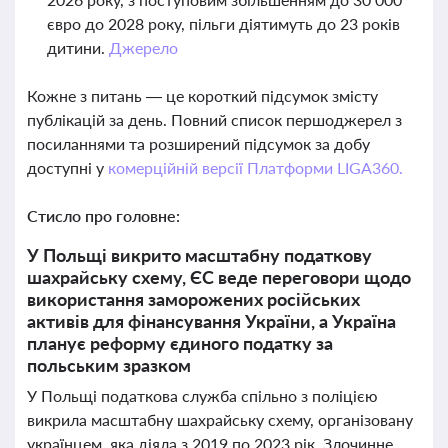
євро до 2028 року, пільги діятимуть до 23 років
дитини.
Джерело
Кожне з питань — це короткий підсумок змісту
публікацій за день. Повний список першоджерел з
посиланнями та розширений підсумок за добу
доступні у
комерційній версії Платформи LIGA360.
Стисло про головне:
У Польщі викрито масштабну податкову
шахрайську схему, ЄС веде переговори щодо
використання заморожених російських
активів для фінансування України, а Україна
планує реформу єдиного податку за
польським зразком
У Польщі податкова служба спільно з поліцією
викрила масштабну шахрайську схему, організовану
українцем, яка діяла з 2019 по 2023 рік. Злочинне