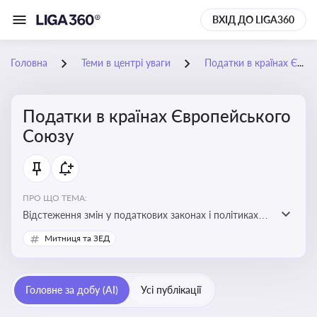
ВХІД ДО LIGA360
Головна
Теми в центрі уваги
Податки в країнах Європейського Союзу
Податки в країнах Європейського
Союзу
ПРО ЩО ТЕМА:
Відстеження змін у податкових законах і політиках
країн ЄС. Моніторинг кейсів, що впливають на бізнес-
Митниця та ЗЕД
процеси та фінансову звітність
Головне за добу (AI)
Усі публікації