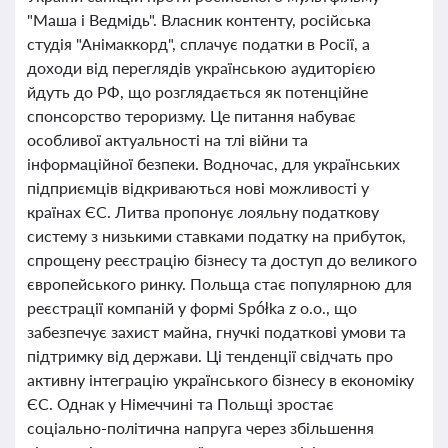
"Маша і Ведмідь". Власник контенту, російська
студія "Анімаккорд", сплачує податки в Росії, а
доходи від переглядів українською аудиторією
йдуть до РФ, що розглядається як потенційне
спонсорство тероризму. Це питання набуває
особливої актуальності на тлі війни та
інформаційної безпеки. Водночас, для українських
підприємців відкриваються нові можливості у
країнах ЄС. Литва пропонує лояльну податкову
систему з низькими ставками податку на прибуток,
спрощену реєстрацію бізнесу та доступ до великого
європейського ринку. Польща стає популярною для
реєстрації компаній у формі Spółka z o.o., що
забезпечує захист майна, гнучкі податкові умови та
підтримку від держави. Ці тенденції свідчать про
активну інтеграцію українського бізнесу в економіку
ЄС. Однак у Німеччині та Польщі зростає
соціально-політична напруга через збільшення