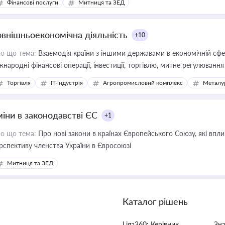
Фінансові послуги
Митниця та ЗЕД
овнішньоекономічна діяльність
+10
о що тема:
Взаємодія країни з іншими державами в економічній сфері
жнародні фінансові операції, інвестиції, торгівлю, митне регулювання
Торгівля
IT-індустрія
Агропромисловий комплекс
Металу
міни в законодавстві ЄС
+1
о що тема:
Про нові закони в країнах Європейського Союзу, які впливають на умови торгівлі, трудової міграції, інтеграції та
рспективу членства України в Євросоюзі
Митниця та ЗЕД
Каталог рішень
Liga360: Керівник
Зн