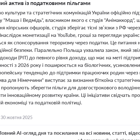
ний актив із податковими пільгами
о культури та стратегічних комунікацій України офіційно п
 "Маша і Ведмідь", власником якого є студія "Анімаккорд", 
я кіпрських офшорів, студія зберігає тісні зв’язки з РФ чере
Внаслідок монетизації на YouTube, гроші за перегляди україн
ся як спонсорування тероризму через податки. Це питання н
ійної безпеки. Паралельно Польща ухвалила закон, який звіл
доходи (PIT) до певного рівня доходу, що має на меті підтр
ності з 2026 року і поширюється на біологічних, усиновлених
ропейську тенденцію до підтримки працюючих родин через по
ива для Німеччини" виступає за визнання біткоїна стратегіч
и пропонують зберегти пільги для довгострокового володінн
и інноваційному розвитку країни. Ці ініціативи свідчать п
й економіці та податковій політиці.
,
30 жовтня 2025
Повний AI-огляд дня та посилання на всі новини, статті, віде