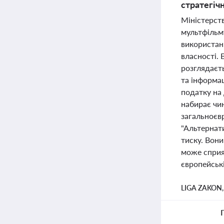
стратегіч
Міністерств
мультфільму
використанн
власності. 
розглядаєть
та інформац
податку на 
набирає чин
загальноєв
"Альтернат
тиску. Вон
може сприят
європейські
LIGA ZAKON