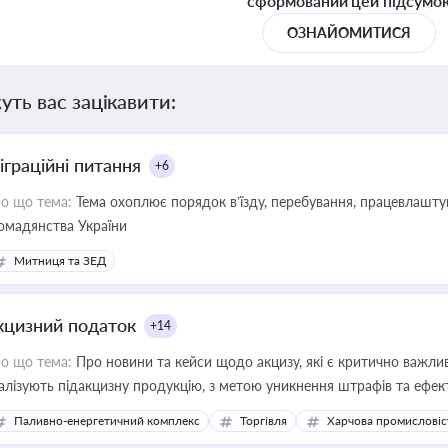
сформований цей підсумо
ОЗНАЙОМИТИСЯ
уть вас зацікавити:
іграційні питання
+6
о що тема:
Тема охоплює порядок в’їзду, перебування, працевлаштув
омадянства України
Митниця та ЗЕД
кцизний податок
+14
о що тема:
Про новини та кейси щодо акцизу, які є критично важли
алізують підакцизну продукцію, з метою уникнення штрафів та ефек
Паливно-енергетичний комплекс
Торгівля
Харчова промисловіс