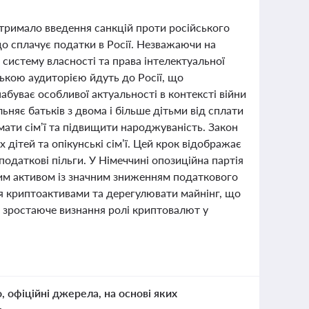
ідтримало введення санкцій проти російського
що сплачує податки в Росії. Незважаючи на
з систему власності та права інтелектуальної
ською аудиторією йдуть до Росії, що
абуває особливої актуальності в контексті війни
ьняє батьків з двома і більше дітьми від сплати
имати сім’ї та підвищити народжуваність. Закон
 дітей та опікунські сім’ї. Цей крок відображає
даткові пільги. У Німеччині опозиційна партія
ним активом із значним зниженням податкового
я криптоактивами та дерегулювати майнінг, що
ро зростаюче визнання ролі криптовалют у
о, офіційні джерела, на основі яких