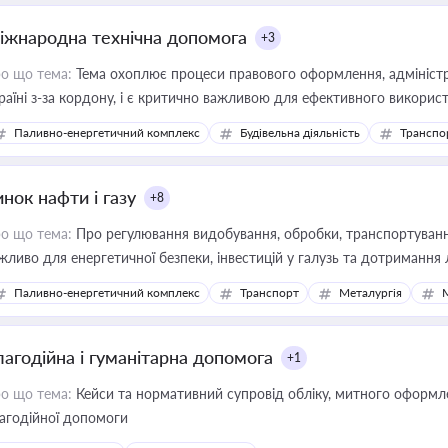
іжнародна технічна допомога
+3
о що тема:
Тема охоплює процеси правового оформлення, адміністр
раїні з-за кордону, і є критично важливою для ефективного використ
фраструктурних проєктів
Паливно-енергетичний комплекс
Будівельна діяльність
Транспо
нок нафти і газу
+8
о що тема:
Про регулювання видобування, обробки, транспортування
жливо для енергетичної безпеки, інвестицій у галузь та дотримання 
Паливно-енергетичний комплекс
Транспорт
Металургія
лагодійна і гуманітарна допомога
+1
о що тема:
Кейси та нормативний супровід обліку, митного оформлен
агодійної допомоги