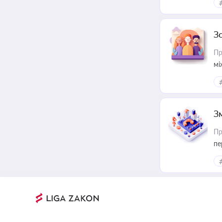
З
Пр
мі
З
Пр
пе