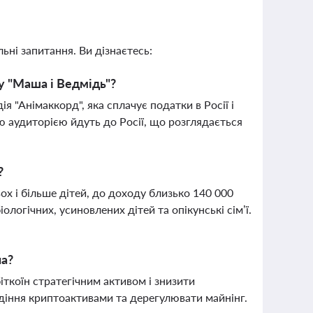
ьні запитання. Ви дізнаєтесь:
у "Маша і Ведмідь"?
я "Анімаккорд", яка сплачує податки в Росії і
ою аудиторією йдуть до Росії, що розглядається
?
х і більше дітей, до доходу близько 140 000
ологічних, усиновлених дітей та опікунські сім’ї.
на?
ткоїн стратегічним активом і знизити
діння криптоактивами та дерегулювати майнінг.