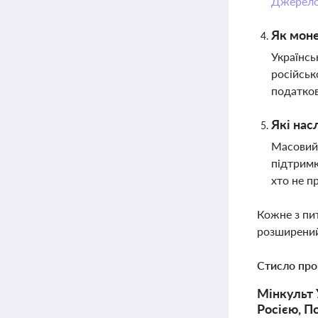
Джерел
Як моне
Українсь
російськ
податко
Які нас
Масовий 
підтримк
хто не п
Кожне з пи
розширений
Стисло про
Мінкульт 
Росією, П