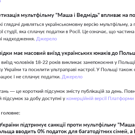
о
тизація мультфільму "Маша і Ведмідь" впливає на п
кі глядачі дивляться українськомовну версію мультфільму, а 
ої студії, яка сплачує податки в Росії. Це означає, що части
ві надходження.
Джерело
лідки має масовий виїзд українських юнаків до Поль
виїзд чоловіків 18-22 років викликає занепокоєння у Польщі
у України та посилити ультраправі настрої. У Польщі тако
рацює і не сплачує податки.
Джерело
тань — це короткий підсумок змісту публікацій за день. По
 підсумок за добу доступні у
комерційній версії Платформи
 головне:
України підтримує санкції проти мультфільму "Маша і 
ольща вводить 0% податок для багатодітних сімей, а 