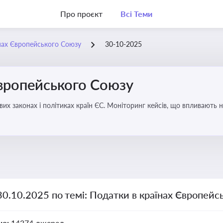
Про проєкт
Всі Теми
нах Європейського Союзу
30-10-2025
Європейського Союзу
их законах і політиках країн ЄС. Моніторинг кейсів, що впливають на
30.10.2025 по темі: Податки в країнах Європейс
но:
14374 джерел