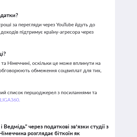
одатки?
гроші за перегляди через YouTube йдуть до
на доходів підтримує країну-агресора через
щі?
 та Німеччині, оскільки це може вплинути на
ж обговорюють обмеження соцвиплат для тих,
вний список першоджерел з посиланнями та
 LIGA360.
Ведмідь" через податкові зв’язки студії з
Німеччина розглядає біткоїн як