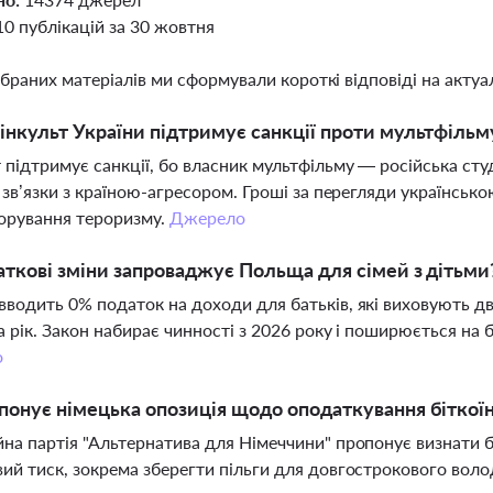
10 публікацій за 30 жовтня
ібраних матеріалів ми сформували короткі відповіді на актуал
нкульт України підтримує санкції проти мультфільм
 підтримує санкції, бо власник мультфільму — російська студі
і зв’язки з країною-агресором. Гроші за перегляди українськ
орування тероризму.
Джерело
аткові зміни запроваджує Польща для сімей з дітьми
водить 0% податок на доходи для батьків, які виховують дво
а рік. Закон набирає чинності з 2026 року і поширюється на бі
о
онує німецька опозиція щодо оподаткування біткої
на партія "Альтернатива для Німеччини" пропонує визнати бі
ий тиск, зокрема зберегти пільги для довгострокового воло