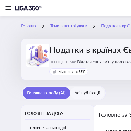
Головна
Теми в центрі уваги
Податки в краї
Податки в країнах 
Відстеження змін у податков
ПРО ЩО ТЕМА:
Митниця та ЗЕД
Головне за добу (AI)
Усі публікації
ГОЛОВНЕ ЗА ДОБУ
Головне за 
Головне за сьогодні
Опрацьова