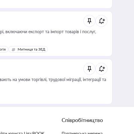
, включаючи експорт та імпорт товарів і послуг,
ргія
Митниця та ЗЕД
Співробітництво
айти юриста Liga:BOOK
Партнерська мережа