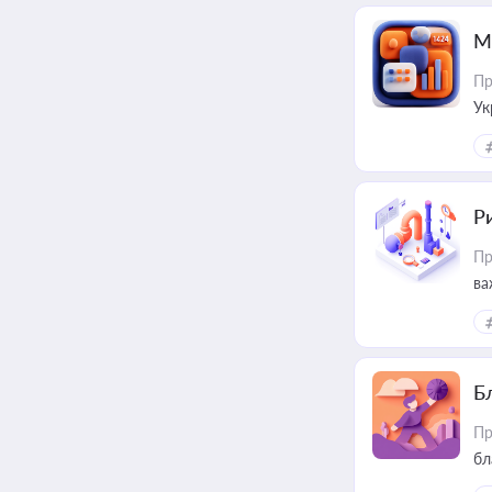
М
Пр
Ук
ін
Ри
Пр
ва
Б
Пр
бл