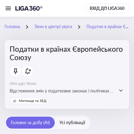
ВХІД ДО LIGA360
Головна
Теми в центрі уваги
Податки в країнах Європейського Союзу
Податки в країнах Європейського
Союзу
ПРО ЩО ТЕМА:
Відстеження змін у податкових законах і політиках
країн ЄС. Моніторинг кейсів, що впливають на бізнес-
Митниця та ЗЕД
процеси та фінансову звітність
Головне за добу (AI)
Усі публікації