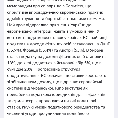
меморандум про співпрацю з Бельгією, що
сприятиме впровадженню європейських практик
адміністрування та боротьбі з тіньовими схемами.
Цей крок підкреслює прагнення України до
європейської інтеграції навіть в умовах війни. У
контексті податкових ставок у країнах ЄС, найвищі
податки на доходи фізичних осіб встановлені в Данії
(55,9%), Франції (55,4%) та Австрії (55%). В Україні
ставка податку на доходи фізичних осіб становить
18%, до якої додається військовий збір 5%, що в
сумі дає 23%. Прогресивна структура
оподаткування в ЄС означає, що ставки зростають
зі збільшенням доходу, що відрізняє європейські
системи від української. Кіпр виступає як
приваблива податкова юрисдикція для IT-фахівців
та фрилансерів, пропонуючи низькі податкові
ставки, гнучкі умови податкового резидентства та
численні угоди про уникнення подвійного