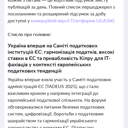
публікацій за день. Повний список першоджерел з
посиланнями та розширений підсумок за добу
доступні у
комерційній версії Платформи LIGA360.
Стисло про головне:
Україна вперше на Саміті податкових
інституцій ЄС: гармонізація податків, високі
ставки в ЄС та привабливість Кіпру для IT-
фахівців у контексті європейських
податкових тенденцій
Україна вперше взяла участь у Саміті податкових
адміністрацій ЄС (TADEUS 2025), що стало
важливим кроком у напрямку інтеграції до
європейської податкової спільноти. На форумі
обговорювалися питання безпеки податкових
систем, цифровізації, боротьби з податковим
шахрайством та гармонізації українського
законодавства з нормами ЄС. Підписано