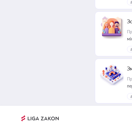
З
Пр
мі
З
Пр
пе