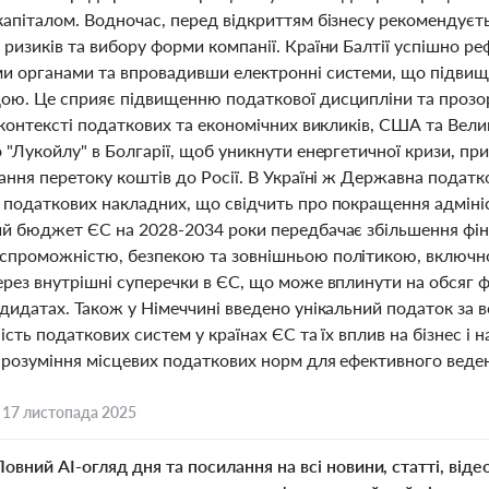
капіталом. Водночас, перед відкриттям бізнесу рекомендуєть
ризиків та вибору форми компанії. Країни Балтії успішно ре
и органами та впровадивши електронні системи, що підвищи
ою. Це сприяє підвищенню податкової дисципліни та прозор
 контексті податкових та економічних викликів, США та Вели
 "Лукойлу" в Болгарії, щоб уникнути енергетичної кризи, п
гання перетоку коштів до Росії. В Україні ж Державна пода
 податкових накладних, що свідчить про покращення адмініс
ий бюджет ЄС на 2028-2034 роки передбачає збільшення фіна
спроможністю, безпекою та зовнішньою політикою, включно
ерез внутрішні суперечки в ЄС, що може вплинути на обсяг 
ндидатах. Також у Німеччині введено унікальний податок за
ість податкових систем у країнах ЄС та їх вплив на бізнес і
 розуміння місцевих податкових норм для ефективного веденн
,
17 листопада 2025
Повний AI-огляд дня та посилання на всі новини, статті, віде