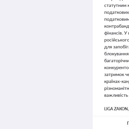
статутним 
податкових 
податковим
контрабанд
фінансів. У
російського
для запобі
блокування
багаторічн
конкуренто
затримок ч
країнах-ка
різноманітн
важливість
LIGA ZAKON