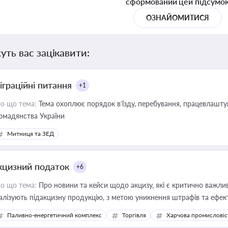
сформований цей підсумо
ОЗНАЙОМИТИСЯ
уть вас зацікавити:
іграційні питання
+1
о що тема:
Тема охоплює порядок в’їзду, перебування, працевлаштув
омадянства України
Митниця та ЗЕД
кцизний податок
+6
о що тема:
Про новини та кейси щодо акцизу, які є критично важли
алізують підакцизну продукцію, з метою уникнення штрафів та ефек
Паливно-енергетичний комплекс
Торгівля
Харчова промисловіс