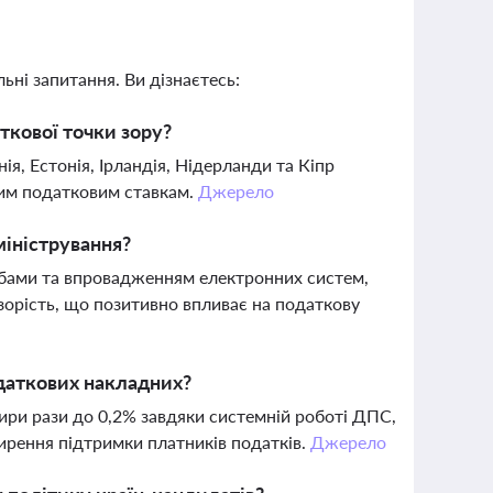
ьні запитання. Ви дізнаєтесь:
ткової точки зору?
я, Естонія, Ірландія, Нідерланди та Кіпр
ним податковим ставкам.
Джерело
міністрування?
жбами та впровадженням електронних систем,
орість, що позитивно впливає на податкову
одаткових накладних?
тири рази до 0,2% завдяки системній роботі ДПС,
ширення підтримки платників податків.
Джерело