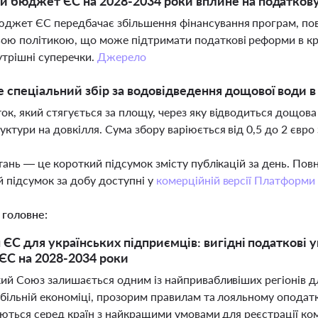
й бюджет ЄС на 2028-2034 роки вплине на податкову
джет ЄС передбачає збільшення фінансування програм, пов
ою політикою, що може підтримати податкові реформи в кра
утрішні суперечки.
Джерело
 спеціальний збір за водовідведення дощової води в
ок, який стягується за площу, через яку відводиться дощов
уктури на довкілля. Сума збору варіюється від 0,5 до 2 євро
тань — це короткий підсумок змісту публікацій за день. По
 підсумок за добу доступні у
комерційній версії Платформи
 головне:
 ЄС для українських підприємців: вигідні податкові
С на 2028-2034 роки
й Союз залишається одним із найпривабливіших регіонів для
більній економіці, прозорим правилам та лояльному оподатку
яються серед країн з найкращими умовами для реєстрації к