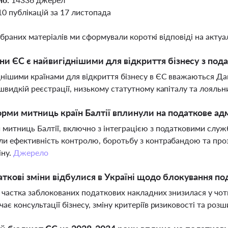
10 публікацій за 17 листопада
ібраних матеріалів ми сформували короткі відповіді на актуал
їни ЄС є найвигіднішими для відкриття бізнесу з пода
нішими країнами для відкриття бізнесу в ЄС вважаються Дані
швидкій реєстрації, низькому статутному капіталу та лояль
рми митниць країн Балтії вплинули на податкове ад
митниць Балтії, включно з інтеграцією з податковими слу
и ефективність контролю, боротьбу з контрабандою та проз
іну.
Джерело
аткові зміни відбулися в Україні щодо блокування п
і частка заблокованих податкових накладних знизилася у чо
ає консультації бізнесу, зміну критеріїв ризиковості та роз