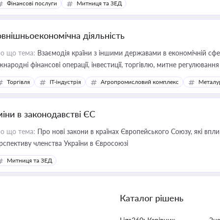
Фінансові послуги
Митниця та ЗЕД
овнішньоекономічна діяльність
о що тема:
Взаємодія країни з іншими державами в економічній сфері
жнародні фінансові операції, інвестиції, торгівлю, митне регулювання
Торгівля
IT-індустрія
Агропромисловий комплекс
Металу
міни в законодавстві ЄС
о що тема:
Про нові закони в країнах Європейського Союзу, які впливають на умови торгівлі, трудової міграції, інтеграції та
рспективу членства України в Євросоюзі
Митниця та ЗЕД
Каталог рішень