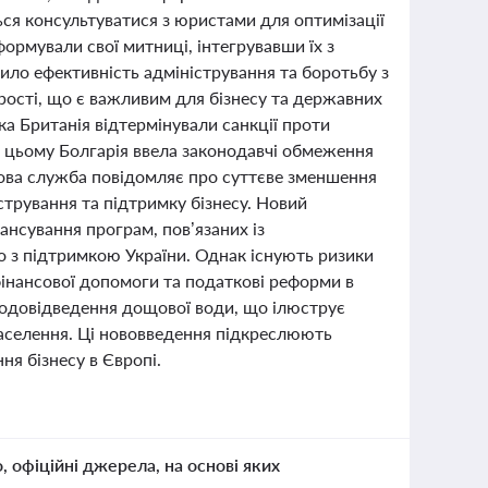
ся консультуватися з юристами для оптимізації
формували свої митниці, інтегрувавши їх з
ло ефективність адміністрування та боротьбу з
ості, що є важливим для бізнесу та державних
ка Британія відтермінували санкції проти
ри цьому Болгарія ввела законодавчі обмеження
ткова служба повідомляє про суттєве зменшення
трування та підтримку бізнесу. Новий
нсування програм, пов’язаних із
 з підтримкою України. Однак існують ризики
фінансової допомоги та податкові реформи в
 водовідведення дощової води, що ілюструє
 населення. Ці нововведення підкреслюють
я бізнесу в Європі.
о, офіційні джерела, на основі яких