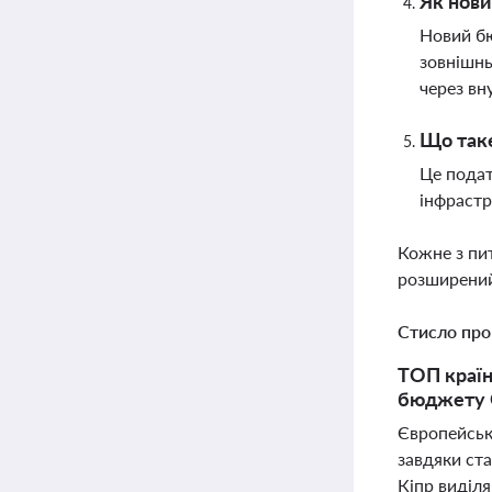
Як нови
Новий бю
зовнішнь
через вн
Що таке
Це подат
інфрастр
Кожне з пи
розширений
Стисло про
ТОП країн
бюджету Є
Європейськи
завдяки ста
Кіпр виділ