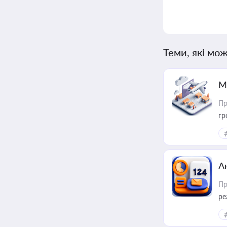
Теми, які мож
М
Пр
гр
А
Пр
ре