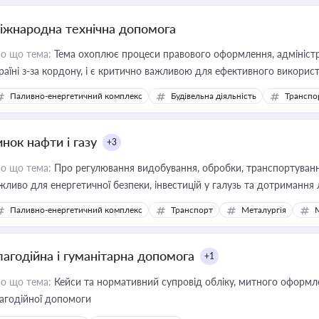
іжнародна технічна допомога
о що тема:
Тема охоплює процеси правового оформлення, адміністр
раїні з-за кордону, і є критично важливою для ефективного використ
фраструктурних проєктів
Паливно-енергетичний комплекс
Будівельна діяльність
Транспо
нок нафти і газу
+3
о що тема:
Про регулювання видобування, обробки, транспортування
жливо для енергетичної безпеки, інвестицій у галузь та дотримання 
Паливно-енергетичний комплекс
Транспорт
Металургія
лагодійна і гуманітарна допомога
+1
о що тема:
Кейси та нормативний супровід обліку, митного оформлен
агодійної допомоги