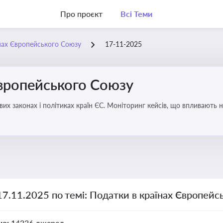
Про проєкт
Всі Теми
нах Європейського Союзу
17-11-2025
Європейського Союзу
их законах і політиках країн ЄС. Моніторинг кейсів, що впливають на
17.11.2025 по темі: Податки в країнах Європейс
но:
14336 джерел