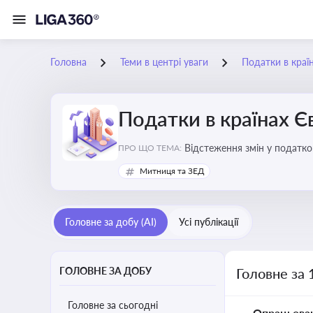
Головна
Теми в центрі уваги
Податки в краї
Податки в країнах 
Відстеження змін у податков
ПРО ЩО ТЕМА:
Митниця та ЗЕД
Головне за добу (AI)
Усі публікації
ГОЛОВНЕ ЗА ДОБУ
Головне за 
Головне за сьогодні
Опрацьова