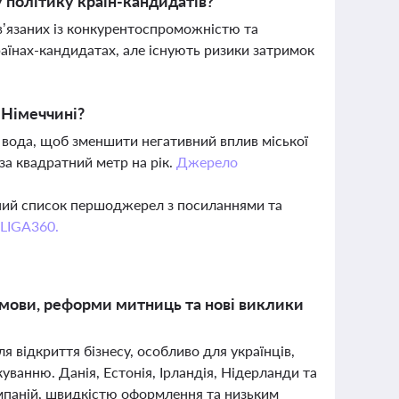
 політику країн-кандидатів?
’язаних із конкурентоспроможністю та
їнах-кандидатах, але існують ризики затримок
 Німеччині?
а вода, щоб зменшити негативний вплив міської
 за квадратний метр на рік.
Джерело
вний список першоджерел з посиланнями та
 LIGA360.
 умови, реформи митниць та нові виклики
 відкриття бізнесу, особливо для українців,
ванню. Данія, Естонія, Ірландія, Нідерланди та
омпаній, швидкістю оформлення та низьким