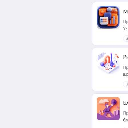
М
Пр
Ук
ін
Ри
Пр
ва
Б
Пр
бл