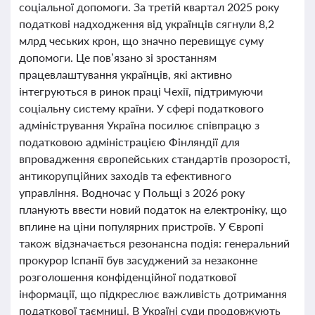
соціальної допомоги. За третій квартал 2025 року
податкові надходження від українців сягнули 8,2
млрд чеських крон, що значно перевищує суму
допомоги. Це пов’язано зі зростанням
працевлаштування українців, які активно
інтегруються в ринок праці Чехії, підтримуючи
соціальну систему країни. У сфері податкового
адміністрування Україна посилює співпрацю з
податковою адміністрацією Фінляндії для
впровадження європейських стандартів прозорості,
антикорупційних заходів та ефективного
управління. Водночас у Польщі з 2026 року
планують ввести новий податок на електроніку, що
вплине на ціни популярних пристроїв. У Європі
також відзначається резонансна подія: генеральний
прокурор Іспанії був засуджений за незаконне
розголошення конфіденційної податкової
інформації, що підкреслює важливість дотримання
податкової таємниці. В Україні суди продовжують