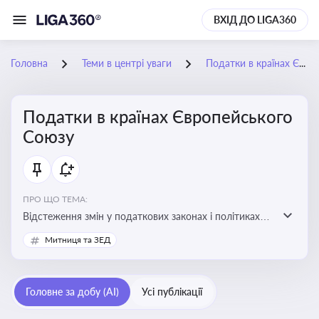
ВХІД ДО LIGA360
Головна
Теми в центрі уваги
Податки в країнах Європейського Союзу
Податки в країнах Європейського
Союзу
ПРО ЩО ТЕМА:
Відстеження змін у податкових законах і політиках
країн ЄС. Моніторинг кейсів, що впливають на бізнес-
Митниця та ЗЕД
процеси та фінансову звітність
Головне за добу (AI)
Усі публікації