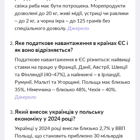
свіжа риба має бути потрошена. Морепродукти
дозволені до 20 кг, живі мідії, устриці чи равлики
– до 2 кг, а чорна ікра – до 125 грамів без
спеціального дозволу.
Джерело
Яке податкове навантаження в країнах ЄС і
як воно відрізняється?
Податкове навантаження в ЄС різниться: найвищі
ставки на працю у Франції, Данії, Австрії, Швеції
та Фінляндії (40–47%), а найнижчі – в Ірландії,
Румунії, Мальті та Угорщині. Польща має близько
35%, Німеччина – близько 48%, Чехія – 40%.
Джерело
Який внесок українців у польську
економіку у 2024 році?
Українці у 2024 році внесли близько 2,7% у ВВП
Польщі, що становить приблизно 30 мільярдів