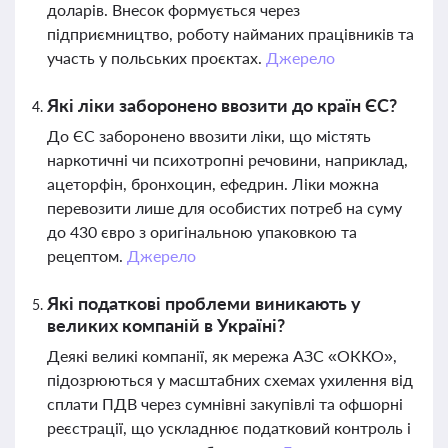
доларів. Внесок формується через
підприємництво, роботу найманих працівників та
участь у польських проєктах.
Джерело
Які ліки заборонено ввозити до країн ЄС?
До ЄС заборонено ввозити ліки, що містять
наркотичні чи психотропні речовини, наприклад,
ацеторфін, бронхоцин, ефедрин. Ліки можна
перевозити лише для особистих потреб на суму
до 430 євро з оригінальною упаковкою та
рецептом.
Джерело
Які податкові проблеми виникають у
великих компаній в Україні?
Деякі великі компанії, як мережа АЗС «ОККО»,
підозрюються у масштабних схемах ухилення від
сплати ПДВ через сумнівні закупівлі та офшорні
реєстрації, що ускладнює податковий контроль і