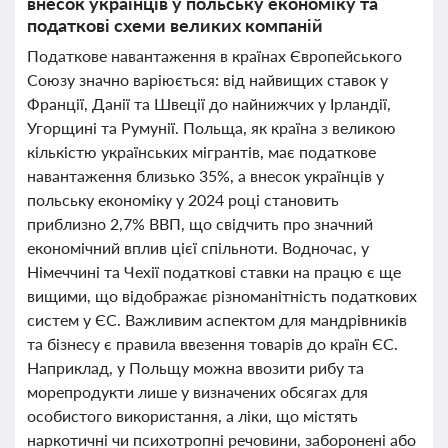
внесок українців у польську економіку та
податкові схеми великих компаній
Податкове навантаження в країнах Європейського
Союзу значно варіюється: від найвищих ставок у
Франції, Данії та Швеції до найнижчих у Ірландії,
Угорщині та Румунії. Польща, як країна з великою
кількістю українських мігрантів, має податкове
навантаження близько 35%, а внесок українців у
польську економіку у 2024 році становить
приблизно 2,7% ВВП, що свідчить про значний
економічний вплив цієї спільноти. Водночас, у
Німеччині та Чехії податкові ставки на працю є ще
вищими, що відображає різноманітність податкових
систем у ЄС. Важливим аспектом для мандрівників
та бізнесу є правила ввезення товарів до країн ЄС.
Наприклад, у Польщу можна ввозити рибу та
морепродукти лише у визначених обсягах для
особистого використання, а ліки, що містять
наркотичні чи психотропні речовини, заборонені або