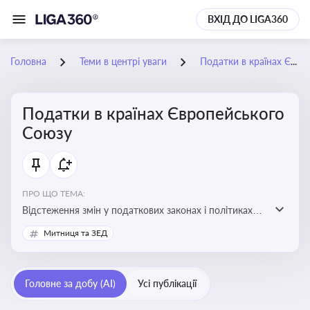
ВХІД ДО LIGA360
Головна
Теми в центрі уваги
Податки в країнах Європейського Союзу
Податки в країнах Європейського
Союзу
ПРО ЩО ТЕМА:
Відстеження змін у податкових законах і політиках
країн ЄС. Моніторинг кейсів, що впливають на бізнес-
Митниця та ЗЕД
процеси та фінансову звітність
Головне за добу (AI)
Усі публікації