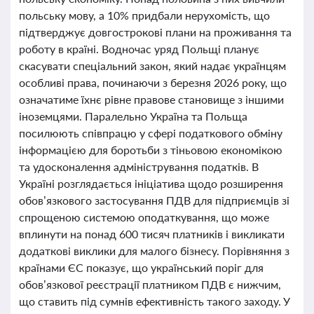
польську мову, а 10% придбали нерухомість, що
підтверджує довгострокові плани на проживання та
роботу в країні. Водночас уряд Польщі планує
скасувати спеціальний закон, який надає українцям
особливі права, починаючи з березня 2026 року, що
означатиме їхнє рівне правове становище з іншими
іноземцями. Паралельно Україна та Польща
посилюють співпрацю у сфері податкового обміну
інформацією для боротьби з тіньовою економікою
та удосконалення адміністрування податків. В
Україні розглядається ініціатива щодо розширення
обов’язкового застосування ПДВ для підприємців зі
спрощеною системою оподаткування, що може
вплинути на понад 600 тисяч платників і викликати
додаткові виклики для малого бізнесу. Порівняння з
країнами ЄС показує, що український поріг для
обов’язкової реєстрації платником ПДВ є нижчим,
що ставить під сумнів ефективність такого заходу. У