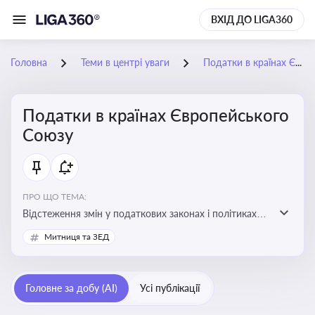
ВХІД ДО LIGA360
Головна
Теми в центрі уваги
Податки в країнах Європейського Союзу
Податки в країнах Європейського
Союзу
ПРО ЩО ТЕМА:
Відстеження змін у податкових законах і політиках
країн ЄС. Моніторинг кейсів, що впливають на бізнес-
Митниця та ЗЕД
процеси та фінансову звітність
Головне за добу (AI)
Усі публікації