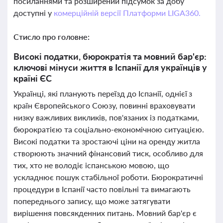
посиланнями та розширений підсумок за добу
доступні у
комерційній версії Платформи LIGA360.
Стисло про головне:
Високі податки, бюрократія та мовний бар'єр:
ключові мінуси життя в Іспанії для українців у
країні ЄС
Українці, які планують переїзд до Іспанії, однієї з
країн Європейського Союзу, повинні враховувати
низку важливих викликів, пов'язаних із податками,
бюрократією та соціально-економічною ситуацією.
Високі податки та зростаючі ціни на оренду житла
створюють значний фінансовий тиск, особливо для
тих, хто не володіє іспанською мовою, що
ускладнює пошук стабільної роботи. Бюрократичні
процедури в Іспанії часто повільні та вимагають
попереднього запису, що може затягувати
вирішення повсякденних питань. Мовний бар'єр є