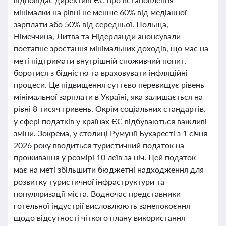
мінімалки на рівні не менше 60% від медіанної
зарплати або 50% від середньої. Польща,
Німеччина, Литва та Нідерланди анонсували
поетапне зростання мінімальних доходів, що має на
меті підтримати внутрішній споживчий попит,
боротися з бідністю та враховувати інфляційні
процеси. Це підвищення суттєво перевищує рівень
мінімальної зарплати в Україні, яка залишається на
рівні 8 тисяч гривень. Окрім соціальних стандартів,
у сфері податків у країнах ЄС відбуваються важливі
зміни. Зокрема, у столиці Румунії Бухаресті з 1 січня
2026 року вводиться туристичний податок на
проживання у розмірі 10 леїв за ніч. Цей податок
має на меті збільшити бюджетні надходження для
розвитку туристичної інфраструктури та
популяризації міста. Водночас представники
готельної індустрії висловлюють занепокоєння
щодо відсутності чіткого плану використання