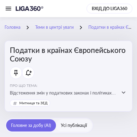
ВХІД ДО LIGA360
Головна
Теми в центрі уваги
Податки в країнах Європейського Союзу
Податки в країнах Європейського
Союзу
ПРО ЩО ТЕМА:
Відстеження змін у податкових законах і політиках
країн ЄС. Моніторинг кейсів, що впливають на бізнес-
Митниця та ЗЕД
процеси та фінансову звітність
Головне за добу (AI)
Усі публікації