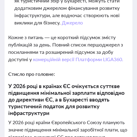
як туристичний збір у Бухаресті, можуть стати
додатковим джерелом фінансування розвитку
інфраструктури, але водночас створюють нові
виклики для бізнесу.
Джерело
Кожне з питань — це короткий підсумок змісту
публікацій за день. Повний список першоджерел з
посиланнями та розширений підсумок за добу
доступні у
комерційній версії Платформи LIGA360.
Стисло про головне:
У 2026 році в країнах ЄС очікується суттєве
підвищення мінімальної зарплати відповідно
до директиви ЄС, а в Бухаресті вводять
туристичний податок для розвитку
інфраструктури
У 2026 році країни Європейського Союзу планують
значне підвищення мінімальної заробітної плати, що
відповідає директиві ЄС про встановлення