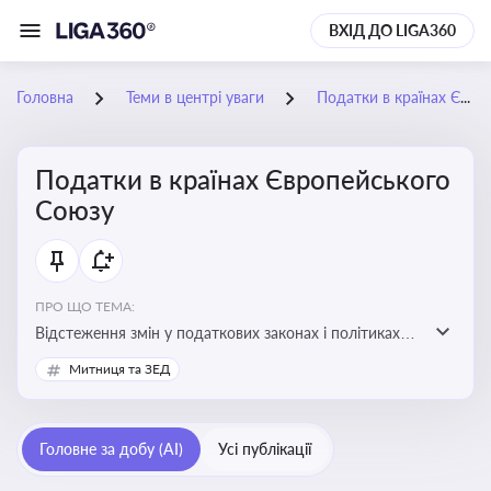
ВХІД ДО LIGA360
Головна
Теми в центрі уваги
Податки в країнах Європейського Союзу
Податки в країнах Європейського
Союзу
ПРО ЩО ТЕМА:
Відстеження змін у податкових законах і політиках
країн ЄС. Моніторинг кейсів, що впливають на бізнес-
Митниця та ЗЕД
процеси та фінансову звітність
Головне за добу (AI)
Усі публікації