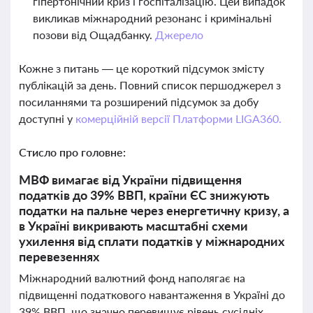
гіпертонічний криз і госпіталізацію. Цей випадок
викликав міжнародний резонанс і кримінальні
позови від Ощадбанку.
Джерело
Кожне з питань — це короткий підсумок змісту
публікацій за день. Повний список першоджерел з
посиланнями та розширений підсумок за добу
доступні у
комерційній версії Платформи LIGA360.
Стисло про головне:
МВФ вимагає від України підвищення
податків до 39% ВВП, країни ЄС знижують
податки на пальне через енергетичну кризу, а
в Україні викривають масштабні схеми
ухилення від сплати податків у міжнародних
перевезеннях
Міжнародний валютний фонд наполягає на
підвищенні податкового навантаження в Україні до
39% ВВП, що значно перевищує рівень сусідніх