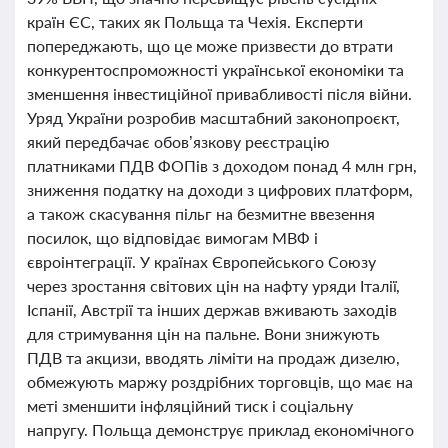
країн ЄС, таких як Польща та Чехія. Експерти
попереджають, що це може призвести до втрати
конкурентоспроможності української економіки та
зменшення інвестиційної привабливості після війни.
Уряд України розробив масштабний законопроєкт,
який передбачає обов’язкову реєстрацію
платниками ПДВ ФОПів з доходом понад 4 млн грн,
зниження податку на доходи з цифрових платформ,
а також скасування пільг на безмитне ввезення
посилок, що відповідає вимогам МВФ і
євроінтеграції. У країнах Європейського Союзу
через зростання світових цін на нафту уряди Італії,
Іспанії, Австрії та інших держав вживають заходів
для стримування цін на пальне. Вони знижують
ПДВ та акцизи, вводять ліміти на продаж дизелю,
обмежують маржу роздрібних торговців, що має на
меті зменшити інфляційний тиск і соціальну
напругу. Польща демонструє приклад економічного