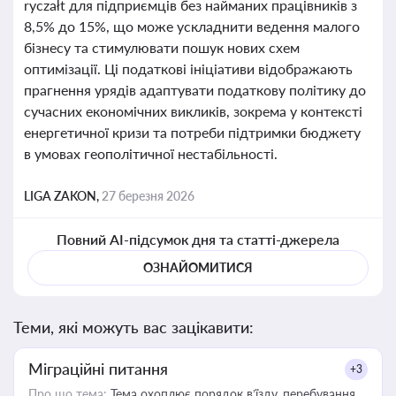
ryczałt для підприємців без найманих працівників з
8,5% до 15%, що може ускладнити ведення малого
бізнесу та стимулювати пошук нових схем
оптимізації. Ці податкові ініціативи відображають
прагнення урядів адаптувати податкову політику до
сучасних економічних викликів, зокрема у контексті
енергетичної кризи та потреби підтримки бюджету
в умовах геополітичної нестабільності.
LIGA ZAKON,
27 березня 2026
Повний AI-підсумок дня та статті-джерела
ОЗНАЙОМИТИСЯ
Теми, які можуть вас зацікавити:
Міграційні питання
+3
Про що тема:
Тема охоплює порядок в’їзду, перебування,