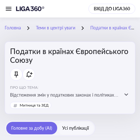
ВХІД ДО LIGA360
Головна
Теми в центрі уваги
Податки в країнах Європейського Союзу
Податки в країнах Європейського
Союзу
ПРО ЩО ТЕМА:
Відстеження змін у податкових законах і політиках
країн ЄС. Моніторинг кейсів, що впливають на бізнес-
Митниця та ЗЕД
процеси та фінансову звітність
Головне за добу (AI)
Усі публікації