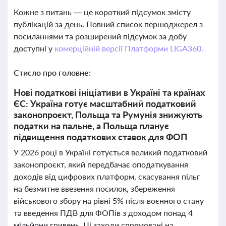
Кожне з питань — це короткий підсумок змісту
публікацій за день. Повний список першоджерел з
посиланнями та розширений підсумок за добу
доступні у
комерційній версії Платформи LIGA360.
Стисло про головне:
Нові податкові ініціативи в Україні та країнах
ЄС: Україна готує масштабний податковий
законопроєкт, Польща та Румунія знижують
податки на пальне, а Польща планує
підвищення податкових ставок для ФОП
У 2026 році в Україні готується великий податковий
законопроєкт, який передбачає оподаткування
доходів від цифрових платформ, скасування пільг
на безмитне ввезення посилок, збереження
військового збору на рівні 5% після воєнного стану
та введення ПДВ для ФОПів з доходом понад 4
мільйони гривень. Ці заходи спрямовані на